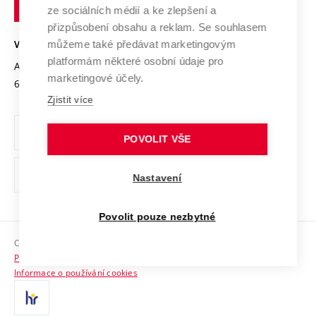
technické
Podnikavá univerzita / ContriBUTe
Mezinárodní dohody
ze sociálních médií a ke zlepšení a
Open Science
v
Bezpečná univerzita
přizpůsobení obsahu a reklam. Se souhlasem
Univerzitní sítě
Brně
Projekty
můžeme také předávat marketingovým
VYSOKÉ UČENÍ TECHNICKÉ V BRNĚ
Vyznamenání
platformám některé osobní údaje pro
Projekty ze strukturálních fondů
Antonínská 548/1
www.vut.cz
marketingové účely.
Organizační struktura
602 00 Brno
vut@vutbr.cz
Specifický výzkum
Zjistit více
Úřední deska
Ochrana osobních údajů
POVOLIT VŠE
(externí
Pracovní příležitosti
Nastavení
odkaz)
Podpora a rozvoj zaměstnanců a studujících
Povolit pouze nezbytné
Rovné příležitosti
Copyright © 2026 VUT
Sociální bezpečí
Prohlášení o přístupnosti
HR Award
Informace o používání cookies
Kontakty