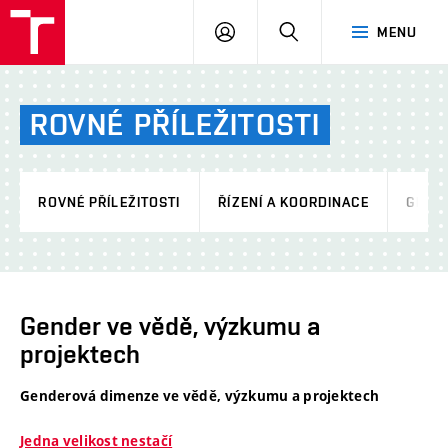
VUT
PŘIHLÁSIT
HLEDAT
MENU
SE
ROVNÉ
PŘÍLEŽITOSTI
ROVNÉ PŘÍLEŽITOSTI
ŘÍZENÍ A KOORDINACE
GEND
Gender ve vědě, výzkumu a
projektech
Genderová dimenze ve vědě, výzkumu a projektech
Jedna velikost nestačí