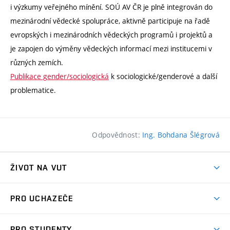
i výzkumy veřejného mínění. SOÚ AV ČR je plně integrován do
mezinárodní vědecké spolupráce, aktivně participuje na řadě
evropských i mezinárodních vědeckých programů i projektů a
je zapojen do výměny vědeckých informací mezi institucemi v
různých zemích.
Publikace gender/sociologická
k sociologické/genderové a další
problematice.
Odpovědnost:
Ing. Bohdana Šlégrová
ŽIVOT NA VUT
Atmosféra VUT
PRO UCHAZEČE
Prostory školy
Proč na VUT
Koleje
PRO STUDENTY