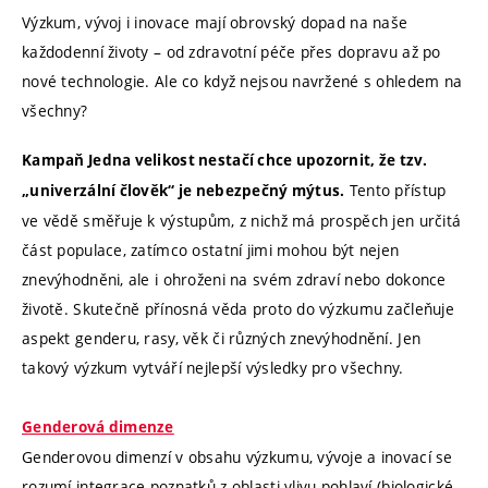
Výzkum, vývoj i inovace mají obrovský dopad na naše
každodenní životy – od zdravotní péče přes dopravu až po
nové technologie. Ale co když nejsou navržené s ohledem na
všechny?
Kampaň Jedna velikost nestačí chce upozornit, že tzv.
Tento přístup
„univerzální člověk“ je nebezpečný mýtus.
ve vědě směřuje k výstupům, z nichž má prospěch jen určitá
část populace, zatímco ostatní jimi mohou být nejen
znevýhodněni, ale i ohroženi na svém zdraví nebo dokonce
životě. Skutečně přínosná věda proto do výzkumu začleňuje
aspekt genderu, rasy, věk či různých znevýhodnění. Jen
takový výzkum vytváří nejlepší výsledky pro všechny.
Genderová dimenze
Genderovou dimenzí v obsahu výzkumu, vývoje a inovací se
rozumí integrace poznatků z oblasti vlivu pohlaví (biologické