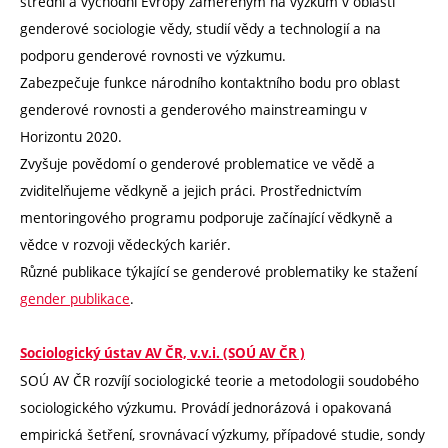
střední a východní Evropy zaměřeným na výzkum v oblasti
genderové sociologie vědy, studií vědy a technologií a na
podporu genderové rovnosti ve výzkumu.
Zabezpečuje funkce národního kontaktního bodu pro oblast
genderové rovnosti a genderového mainstreamingu v
Horizontu 2020.
Zvyšuje povědomí o genderové problematice ve vědě a
zviditelňujeme vědkyně a jejich práci. Prostřednictvím
mentoringového programu podporuje začínající vědkyně a
vědce v rozvoji vědeckých kariér.
Různé publikace týkající se genderové problematiky ke stažení
gender publikace
.
Sociologický ústav AV ČR, v.v.i. (SOÚ AV ČR )
SOÚ AV ČR rozvíjí sociologické teorie a metodologii soudobého
sociologického výzkumu. Provádí jednorázová i opakovaná
empirická šetření, srovnávací výzkumy, případové studie, sondy