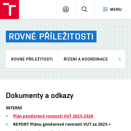
VUT
PŘIHLÁSIT
HLEDAT
MENU
SE
ROVNÉ
PŘÍLEŽITOSTI
ROVNÉ PŘÍLEŽITOSTI
ŘÍZENÍ A KOORDINACE
GEND
Dokumenty a odkazy
INTERNÍ
Plán genderové rovnosti VUT 2025-2028
REPORT Plánu genderové rovnosti VUT za 2025 +