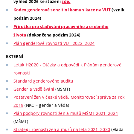
výhled 2026 ke stažení
zde.
Kodex genderově senzitiní komunikace na VUT
(vznik
podzim 2024)
Příručka pro slaďování pracovního a osobního
života
(dokončena podzim 2024)
Plán genderové rovnosti VUT 2022–2024
EXTERNÍ
Leták H2020 - Otázky a odpovědi k Plánům genderové
rovnosti
Standard genderového auditu
Gender a vzdělávání
(MŠMT)
Postavení žen v české vědě. Monitorovací zpráva za rok
2019
(NKC – gender a věda)
Plán podpory rovnosti žen a mužů MŠMT 2021–2024
(MŠMT)
Strategii rovnosti žen a mužů na léta 2021–2030
(Vláda