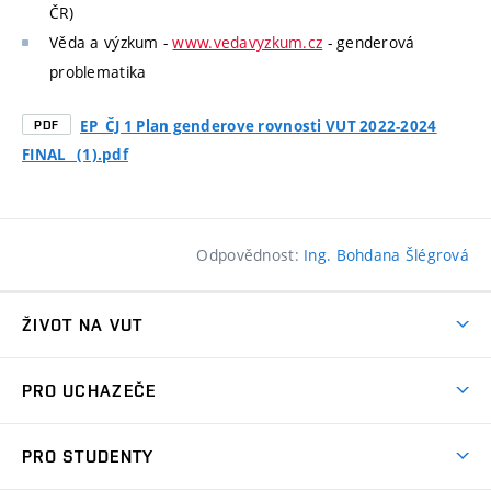
ČR)
Věda a výzkum -
www.vedavyzkum.cz
- genderová
problematika
EP_ČJ 1 Plan genderove rovnosti VUT 2022-2024
PDF
FINAL_ (1).pdf
Odpovědnost:
Ing. Bohdana Šlégrová
ŽIVOT NA VUT
Atmosféra VUT
PRO UCHAZEČE
Prostory školy
Proč na VUT
Koleje
PRO STUDENTY
Studijní programy
Stravování