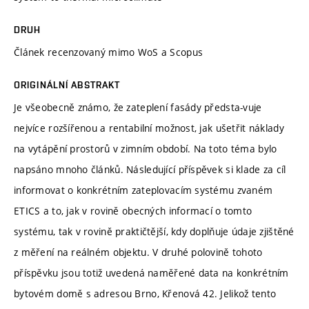
DRUH
Článek recenzovaný mimo WoS a Scopus
ORIGINÁLNÍ ABSTRAKT
Je všeobecně známo, že zateplení fasády předsta-vuje
nejvíce rozšířenou a rentabilní možnost, jak ušetřit náklady
na vytápění prostorů v zimním období. Na toto téma bylo
napsáno mnoho článků. Následující příspěvek si klade za cíl
informovat o konkrétním zateplovacím systému zvaném
ETICS a to, jak v rovině obecných informací o tomto
systému, tak v rovině praktičtější, kdy doplňuje údaje zjištěné
z měření na reálném objektu. V druhé polovině tohoto
příspěvku jsou totiž uvedená naměřené data na konkrétním
bytovém domě s adresou Brno, Křenová 42. Jelikož tento