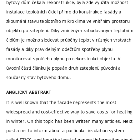
bytový dům čekala rekonstrukce, byla zde využita možnost
instalace teplotních čidel přímo do konstrukce fasády a
zkoumání stavu teplotního mikroklima ve vnitřním prostoru
objektu po zateplení. Díky zmíněným zabudovaným teplotním
čidlům je možno sledovat průběhy teplot v různých vrstvách
fasády a díky pravidelným odečtům spotřeby plynu
monitorovat spotřebu plynu po rekonstrukci objektu. V
úvodní části článku je popsán druh zateplení, původní a
současný stav bytového domu.
ANGLICKÝ ABSTRAKT
It is well known that the facade represents the most
widespread and cost-effective way to save costs for heating
in winter. On this topic has been written many articles. Next
post aims to inform about a particular insulation system
called ETICS, and how the level of general information about