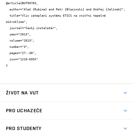
@article{BUT99765,

  author="Aleš {Rubina} and Petr {Blasinski} and Ondřej {Jelínek}",

  title="Vliv zateplení systému ETICS na vnitřní tepelné 
mikroklima",

  journal="Český instalatér",

  year="2013",

  volume="2013",

  number="3",

  pages="27--30",

  issn="1210-695X"

}
ŽIVOT NA VUT
Atmosféra VUT
PRO UCHAZEČE
Prostory školy
Proč na VUT
Koleje
PRO STUDENTY