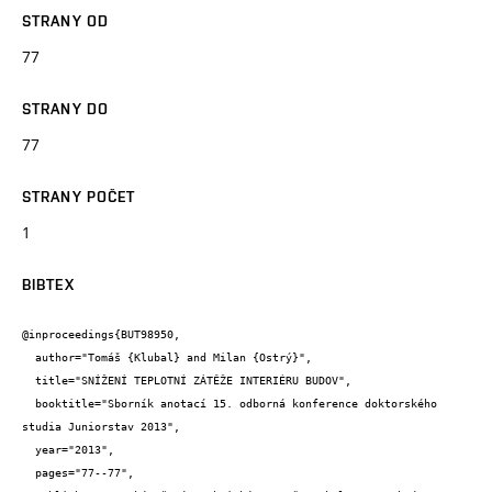
STRANY OD
77
STRANY DO
77
STRANY POČET
1
BIBTEX
@inproceedings{BUT98950,

  author="Tomáš {Klubal} and Milan {Ostrý}",

  title="SNÍŽENÍ TEPLOTNÍ ZÁTĚŽE INTERIÉRU BUDOV",

  booktitle="Sborník anotací 15. odborná konference doktorského 
studia Juniorstav 2013",

  year="2013",

  pages="77--77",
