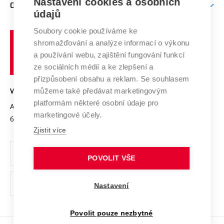
Nastavení cookies a osobních
Mezinárodní vědecká rada
O UNIVERZITĚ
Doktorské studium
Podpora podnikání
E-přihláška
údajů
Zahraniční spolupráce
Systém zajišťování kvality výzkumu
Profil univerzity
Soubory cookie používáme ke
Spolupráce se školami
Vysoké
Výzkumné infrastruktury
shromažďování a analýze informací o výkonu
Udržitelná univerzita
učení
Služby univerzity
Transfer znalostí
a používání webu, zajištění fungování funkcí
technické
Podnikavá univerzita / ContriBUTe
Mezinárodní dohody
ze sociálních médií a ke zlepšení a
Open Science
v
Bezpečná univerzita
přizpůsobení obsahu a reklam. Se souhlasem
Univerzitní sítě
Brně
Projekty
můžeme také předávat marketingovým
VYSOKÉ UČENÍ TECHNICKÉ V BRNĚ
Vyznamenání
platformám některé osobní údaje pro
Projekty ze strukturálních fondů
Antonínská 548/1
www.vut.cz
marketingové účely.
Organizační struktura
602 00 Brno
vut@vutbr.cz
Specifický výzkum
Zjistit více
Úřední deska
Ochrana osobních údajů
POVOLIT VŠE
(externí
Pracovní příležitosti
Nastavení
odkaz)
Podpora a rozvoj zaměstnanců a studujících
Povolit pouze nezbytné
Rovné příležitosti