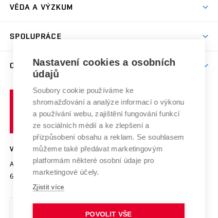
Dny otevřených dveří
VĚDA A VÝZKUM
Sport na VUT
(externí
Studijní programy
Poplatky za studium
Uznání zahraničního vzdělání
Knihovny
Aktivity pro juniory
Studentský život
odkaz)
Věda a výzkum na VUT
Harmonogram akademického roku
Zpracování osobních údajů studentů
Sociální bezpečí
SPOLUPRÁCE
Celoživotní vzdělávání
Brno
Podpora excelence
Závěrečné práce
Studium bez bariér
Zpracování osobních údajů uchazečů o studium
Firemní spolupráce
Nastavení cookies a osobních
Mezinárodní vědecká rada
O UNIVERZITĚ
Doktorské studium
Podpora podnikání
E-přihláška
údajů
Zahraniční spolupráce
Systém zajišťování kvality výzkumu
Profil univerzity
Soubory cookie používáme ke
Spolupráce se školami
Vysoké
Výzkumné infrastruktury
shromažďování a analýze informací o výkonu
Udržitelná univerzita
učení
Služby univerzity
Transfer znalostí
a používání webu, zajištění fungování funkcí
technické
Podnikavá univerzita / ContriBUTe
Mezinárodní dohody
ze sociálních médií a ke zlepšení a
Open Science
v
Bezpečná univerzita
přizpůsobení obsahu a reklam. Se souhlasem
Univerzitní sítě
Brně
Projekty
můžeme také předávat marketingovým
VYSOKÉ UČENÍ TECHNICKÉ V BRNĚ
Vyznamenání
platformám některé osobní údaje pro
Projekty ze strukturálních fondů
Antonínská 548/1
www.vut.cz
marketingové účely.
Organizační struktura
602 00 Brno
vut@vutbr.cz
Specifický výzkum
Zjistit více
Úřední deska
Ochrana osobních údajů
POVOLIT VŠE