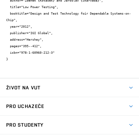
  author="Zdeněk {Kotásek} and Jaroslav {Škarvada}",

  title="Low Power Testing",

  booktitle="Design and Test Technology foír Dependable Systems-on-
Chip",

  year="2012",

  publisher="IGI Global",

  address="Hershey",

  pages="395--412",

  isbn="978-1-60960-212-3"

}
ŽIVOT NA VUT
Atmosféra VUT
PRO UCHAZEČE
Prostory školy
Proč na VUT
Koleje
PRO STUDENTY
Studijní programy
Stravování
Předměty
Studijní předpisy
Studium a stáže v zahraničí
Stipendia