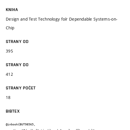
KNIHA
Design and Test Technology foír Dependable Systems-on-
Chip
STRANY OD
395
STRANY DO
412
STRANY POČET
18
BIBTEX
@inbook{BUT98565,
