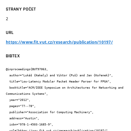
STRANY POČET
2
URL
https://www.fit.vut.cz/research/publication/10197/
BIBTEX
@inproceedings{BUT97063,

  author="Lukáš {Kekely} and Viktor {Puš} and Jan {Kořenek}",

  title="Low-Latency Modular Packet Header Parser for FPGA",

  booktitle="ACM/IEEE Symposium on Architectures for Networking and 
Communications Systems",

  year="2012",

  pages="77--78",

  publisher="Association for Computing Machinery",

  address="Austin",

  isbn="978-1-4503-1685-9",

  url="https://www.fit.vut.cz/research/publication/10197/"
