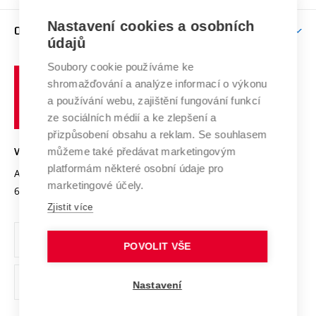
Podpora excelence
Závěrečné práce
Studium bez bariér
Zpracování osobních údajů uchazečů o studium
Firemní spolupráce
Nastavení cookies a osobních
Mezinárodní vědecká rada
O UNIVERZITĚ
Doktorské studium
Podpora podnikání
E-přihláška
údajů
Zahraniční spolupráce
Systém zajišťování kvality výzkumu
Profil univerzity
Soubory cookie používáme ke
Spolupráce se školami
Vysoké
Výzkumné infrastruktury
shromažďování a analýze informací o výkonu
Udržitelná univerzita
učení
Služby univerzity
Transfer znalostí
a používání webu, zajištění fungování funkcí
technické
Podnikavá univerzita / ContriBUTe
Mezinárodní dohody
ze sociálních médií a ke zlepšení a
Open Science
v
Bezpečná univerzita
přizpůsobení obsahu a reklam. Se souhlasem
Univerzitní sítě
Brně
Projekty
můžeme také předávat marketingovým
VYSOKÉ UČENÍ TECHNICKÉ V BRNĚ
Vyznamenání
platformám některé osobní údaje pro
Projekty ze strukturálních fondů
Antonínská 548/1
www.vut.cz
marketingové účely.
Organizační struktura
602 00 Brno
vut@vutbr.cz
Specifický výzkum
Zjistit více
Úřední deska
Ochrana osobních údajů
POVOLIT VŠE
(externí
Pracovní příležitosti
Nastavení
odkaz)
Podpora a rozvoj zaměstnanců a studujících