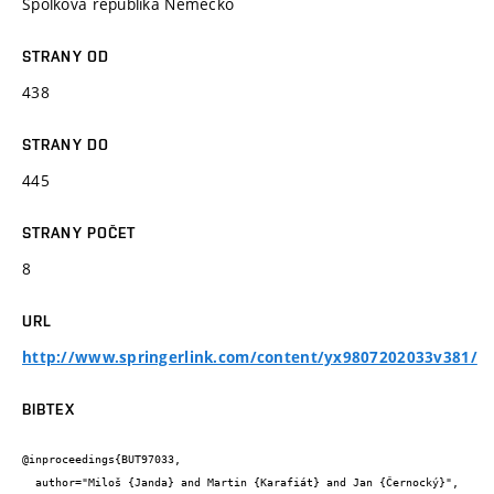
Spolková republika Německo
STRANY OD
438
STRANY DO
445
STRANY POČET
8
URL
http://www.springerlink.com/content/yx9807202033v381/
BIBTEX
@inproceedings{BUT97033,

  author="Miloš {Janda} and Martin {Karafiát} and Jan {Černocký}",
