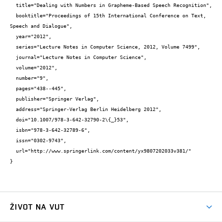
  title="Dealing with Numbers in Grapheme-Based Speech Recognition",

  booktitle="Proceedings of 15th International Conference on Text, 
Speech and Dialogue",

  year="2012",

  series="Lecture Notes in Computer Science, 2012, Volume 7499",

  journal="Lecture Notes in Computer Science",

  volume="2012",

  number="9",

  pages="438--445",

  publisher="Springer Verlag",

  address="Springer-Verlag Berlin Heidelberg 2012",

  doi="10.1007/978-3-642-32790-2\{_}53",

  isbn="978-3-642-32789-6",

  issn="0302-9743",

  url="http://www.springerlink.com/content/yx9807202033v381/"

}
ŽIVOT NA VUT