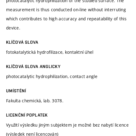
photocatalytic hydrophilization of the studied surface. The
measurement is thus conducted on-line without interruting
which contributes to high accuracy and repeatability of this
device.
KLÍČOVÁ SLOVA
fotokatalytická hydrofilizace, kontaktní úhel
KLÍČOVÁ SLOVA ANGLICKY
photocatalytic hydrophilization, contact angle
UMÍSTĚNÍ
Fakulta chemická, lab. 3078.
LICENČNÍ POPLATEK
Využití výsledku jiným subjektem je možné bez nabytí licence
(výsledek není licencován)