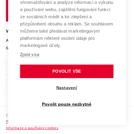
shromažďování a analýze informací o výkonu
Udržitelná univerzita
učení
Služby univerzity
Transfer znalostí
a používání webu, zajištění fungování funkcí
technické
Podnikavá univerzita / ContriBUTe
Mezinárodní dohody
ze sociálních médií a ke zlepšení a
Open Science
v
Bezpečná univerzita
přizpůsobení obsahu a reklam. Se souhlasem
Univerzitní sítě
Brně
Projekty
můžeme také předávat marketingovým
VYSOKÉ UČENÍ TECHNICKÉ V BRNĚ
Vyznamenání
platformám některé osobní údaje pro
Projekty ze strukturálních fondů
Antonínská 548/1
www.vut.cz
marketingové účely.
Organizační struktura
602 00 Brno
vut@vutbr.cz
Specifický výzkum
Zjistit více
Úřední deska
Ochrana osobních údajů
POVOLIT VŠE
(externí
Pracovní příležitosti
Nastavení
odkaz)
Podpora a rozvoj zaměstnanců a studujících
Povolit pouze nezbytné
Rovné příležitosti
Copyright © 2026 VUT
Sociální bezpečí
Prohlášení o přístupnosti
HR Award
Informace o používání cookies