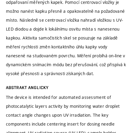
odpařovaní měřených kapek. Pomocí centrovací vložky je
možno nanést kapku přesně a opakovatelně na požadované
místo. Následně se centrovací vložka nahradí vložkou s UV-
LED diodou a dojde k lokálnímu osvitu místa s nanesenou
kapkou. Aktivita samočistích skel se posuzuje na základě
měření rychlosti změn kontaktního úhlu kapky vody
nanesené na studovaném povrchu. Měření probíhá on-line v
dynamickém snímacím módu bez přerušování, což přispívá k
vysoké přesnosti a správnosti získaných dat.
ABSTRAKT ANGLICKY
The device is intended for automated assessment of
photocatalytic layers activity by monitoring water droplet
contact angle changes upon UV irradiation. The key
components include centering insert for dosing needle
alignment, UV radiation source (UV-LED), sample holder,