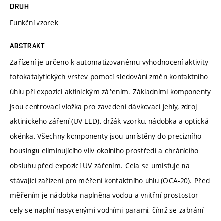
DRUH
Funkční vzorek
ABSTRAKT
Zařízení je určeno k automatizovanému vyhodnocení aktivity
fotokatalytických vrstev pomocí sledování změn kontaktního
úhlu při expozici aktinickým zářením. Základními komponenty
jsou centrovací vložka pro zavedení dávkovací jehly, zdroj
aktinického záření (UV-LED), držák vzorku, nádobka a optická
okénka. Všechny komponenty jsou umístěny do precizního
housingu eliminujícího vliv okolního prostředí a chránícího
obsluhu před expozicí UV zářením. Cela se umisťuje na
stávající zařízení pro měření kontaktního úhlu (OCA-20). Před
měřením je nádobka naplněna vodou a vnitřní prostostor
cely se naplní nasycenými vodními parami, čímž se zabrání