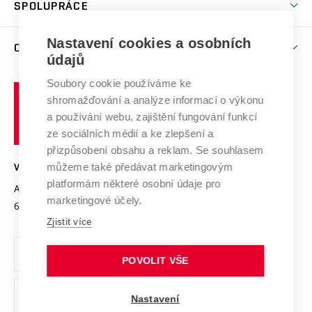
Harmonogram akademického roku
Zpracování osobních údajů studentů
Sociální bezpečí
SPOLUPRÁCE
Celoživotní vzdělávání
Brno
Podpora excelence
Závěrečné práce
Studium bez bariér
Zpracování osobních údajů uchazečů o studium
Firemní spolupráce
Mezinárodní vědecká rada
Nastavení cookies a osobních
O UNIVERZITĚ
Doktorské studium
Podpora podnikání
E-přihláška
údajů
Zahraniční spolupráce
Systém zajišťování kvality výzkumu
Profil univerzity
Spolupráce se školami
Soubory cookie používáme ke
Vysoké
Výzkumné infrastruktury
shromažďování a analýze informací o výkonu
Udržitelná univerzita
učení
Služby univerzity
Transfer znalostí
a používání webu, zajištění fungování funkcí
technické
Podnikavá univerzita / ContriBUTe
Mezinárodní dohody
ze sociálních médií a ke zlepšení a
Open Science
v
Bezpečná univerzita
přizpůsobení obsahu a reklam. Se souhlasem
Univerzitní sítě
Brně
Projekty
můžeme také předávat marketingovým
VYSOKÉ UČENÍ TECHNICKÉ V BRNĚ
Vyznamenání
platformám některé osobní údaje pro
Projekty ze strukturálních fondů
Antonínská 548/1
www.vut.cz
marketingové účely.
Organizační struktura
602 00 Brno
vut@vutbr.cz
Specifický výzkum
Zjistit více
Úřední deska
Ochrana osobních údajů
POVOLIT VŠE
(externí
Pracovní příležitosti
Nastavení
odkaz)