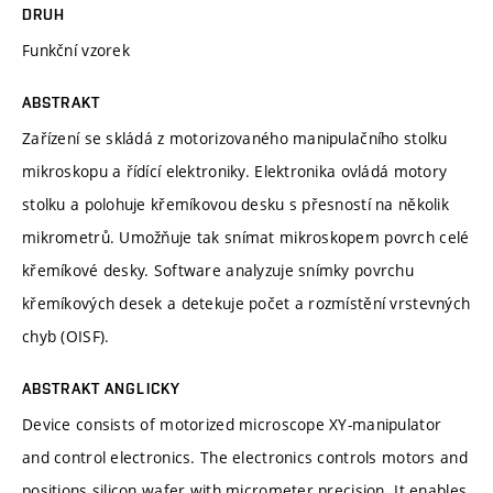
DRUH
Funkční vzorek
ABSTRAKT
Zařízení se skládá z motorizovaného manipulačního stolku
mikroskopu a řídící elektroniky. Elektronika ovládá motory
stolku a polohuje křemíkovou desku s přesností na několik
mikrometrů. Umožňuje tak snímat mikroskopem povrch celé
křemíkové desky. Software analyzuje snímky povrchu
křemíkových desek a detekuje počet a rozmístění vrstevných
chyb (OISF).
ABSTRAKT ANGLICKY
Device consists of motorized microscope XY-manipulator
and control electronics. The electronics controls motors and
positions silicon wafer with micrometer precision. It enables