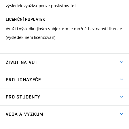
výsledek využívá pouze poskytovatel
LICENČNÍ POPLATEK
Využití výsledku jiným subjektem je možné bez nabytí licence
(výsledek není licencován)
ŽIVOT NA VUT
Atmosféra VUT
PRO UCHAZEČE
Prostory školy
Proč na VUT
Koleje
PRO STUDENTY
Studijní programy
Stravování
Předměty
Studijní předpisy
Studium a stáže v zahraničí
Stipendia
Dny otevřených dveří
VĚDA A VÝZKUM
Sport na VUT
(externí
Studijní programy
Poplatky za studium
Uznání zahraničního vzdělání
Knihovny
Aktivity pro juniory
Studentský život
odkaz)
Věda a výzkum na VUT