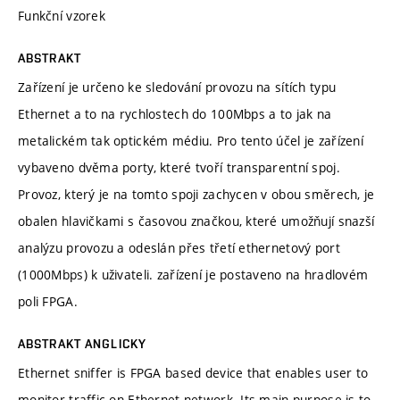
Funkční vzorek
ABSTRAKT
Zařízení je určeno ke sledování provozu na sítích typu
Ethernet a to na rychlostech do 100Mbps a to jak na
metalickém tak optickém médiu. Pro tento účel je zařízení
vybaveno dvěma porty, které tvoří transparentní spoj.
Provoz, který je na tomto spoji zachycen v obou směrech, je
obalen hlavičkami s časovou značkou, které umožňují snazší
analýzu provozu a odeslán přes třetí ethernetový port
(1000Mbps) k uživateli. zařízení je postaveno na hradlovém
poli FPGA.
ABSTRAKT ANGLICKY
Ethernet sniffer is FPGA based device that enables user to
monitor traffic on Ethernet network. Its main purpose is to