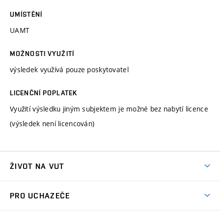
UMÍSTĚNÍ
UAMT
MOŽNOSTI VYUŽITÍ
výsledek využívá pouze poskytovatel
LICENČNÍ POPLATEK
Využití výsledku jiným subjektem je možné bez nabytí licence
(výsledek není licencován)
ŽIVOT NA VUT
Atmosféra VUT
PRO UCHAZEČE
Prostory školy
Proč na VUT