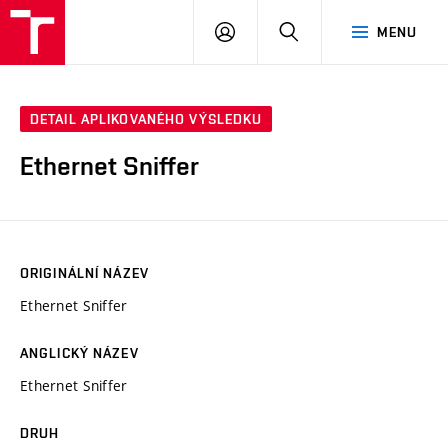
VUT
PŘIHLÁSIT
HLEDAT
MENU
SE
DETAIL APLIKOVANÉHO VÝSLEDKU
Ethernet Sniffer
ORIGINÁLNÍ NÁZEV
Ethernet Sniffer
ANGLICKÝ NÁZEV
Ethernet Sniffer
DRUH