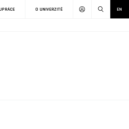
PŘIHLÁSIT
HLEDAT
UPRÁCE
O UNIVERZITĚ
EN
SE