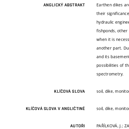
Earthen dikes ar
ANGLICKÝ ABSTRAKT
their significanc
hydraulic enginee
fishponds, other 
when it is neces
another part. Due
and its basement
possibilities of
spectrometry.
soil, dike, moni
KLÍČOVÁ SLOVA
soil, dike, moni
KLÍČOVÁ SLOVA V ANGLIČTINĚ
PAŘÍLKOVÁ, J.; Z
AUTOŘI