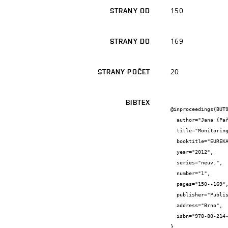
150
STRANY OD
169
STRANY DO
20
STRANY POČET
BIBTEX
@inproceedings{BUT9
  author="Jana {Pařílková} and Zbyněk {Zachoval} and Jiří {Zedníček}",

  title="Monitoring of earthen dikes",

  booktitle="EUREKA 2012",

  year="2012",

  series="neuv.",

  number="1",

  pages="150--169",

  publisher="Publisher VUTIUM",

  address="Brno",

  isbn="978-80-214-4537-6"

}