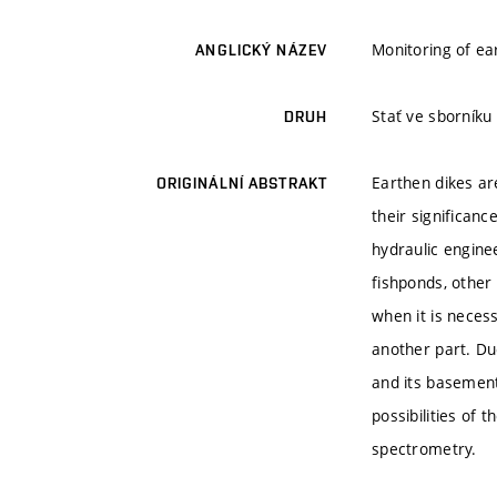
Monitoring of ea
ANGLICKÝ NÁZEV
Stať ve sborníku
DRUH
Earthen dikes ar
ORIGINÁLNÍ ABSTRAKT
their significanc
hydraulic enginee
fishponds, other 
when it is neces
another part. Due
and its basement
possibilities of
spectrometry.