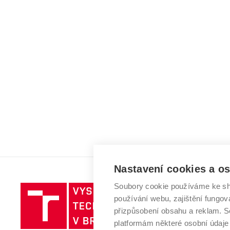
Nastavení cookies a o
Soubory cookie používáme ke sh
Vysoké
používání webu, zajištění fungová
učení
přizpůsobení obsahu a reklam.
technické
platformám některé osobní údaje
v