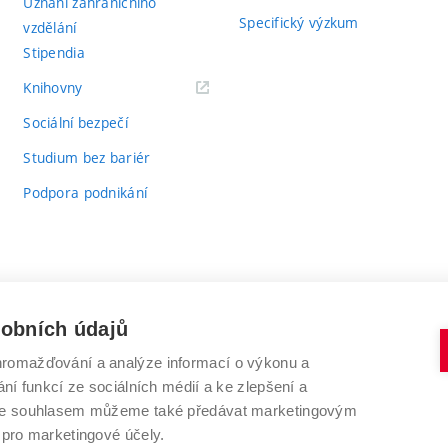
Uznání zahraničního
Specifický výzkum
vzdělání
Stipendia
(externí
Knihovny
odkaz)
Sociální bezpečí
Studium bez bariér
Podpora podnikání
sobních údajů
romažďování a analýze informací o výkonu a
VYSOKÉ UČENÍ TECHNICKÉ V BRNĚ
ní funkcí ze sociálních médií a ke zlepšení a
Antonínská 548/1
www.vut.cz
 Se souhlasem můžeme také předávat marketingovým
602 00 Brno
vut@vutbr.cz
 pro marketingové účely.