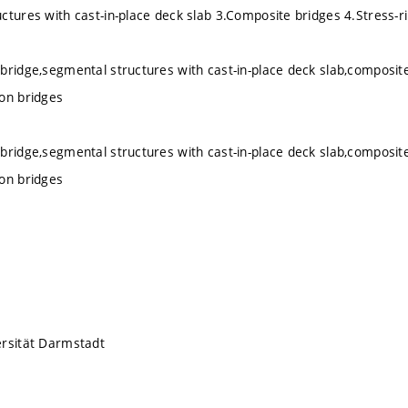
ctures with cast-in-place deck slab 3.Composite bridges 4.Stress-
bridge,segmental structures with cast-in-place deck slab,composite
on bridges
bridge,segmental structures with cast-in-place deck slab,composite
on bridges
ersität Darmstadt