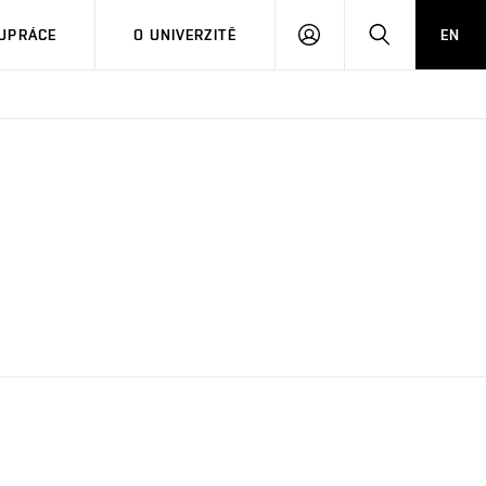
PŘIHLÁSIT
HLEDAT
UPRÁCE
O UNIVERZITĚ
EN
SE