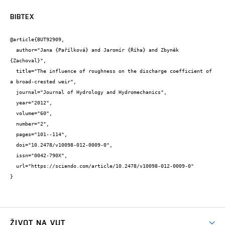
BIBTEX
@article{BUT92909,

  author="Jana {Pařílková} and Jaromír {Říha} and Zbyněk 
{Zachoval}",

  title="The influence of roughness on the discharge coefficient of 
a broad-crested weir",

  journal="Journal of Hydrology and Hydromechanics",

  year="2012",

  volume="60",

  number="2",

  pages="101--114",

  doi="10.2478/v10098-012-0009-0",

  issn="0042-790X",

  url="https://sciendo.com/article/10.2478/v10098-012-0009-0"

}
ŽIVOT NA VUT