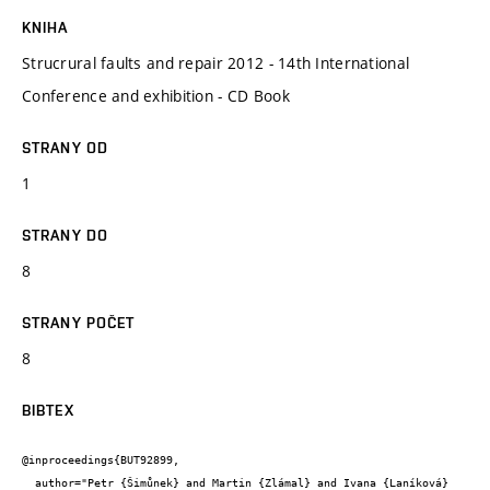
KNIHA
Strucrural faults and repair 2012 - 14th International
Conference and exhibition - CD Book
STRANY OD
1
STRANY DO
8
STRANY POČET
8
BIBTEX
@inproceedings{BUT92899,

  author="Petr {Šimůnek} and Martin {Zlámal} and Ivana {Laníková} 