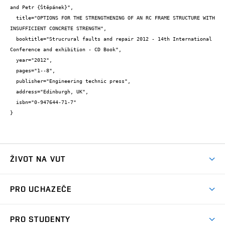
and Petr {Štěpánek}",

  title="OPTIONS FOR THE STRENGTHENING OF AN RC FRAME STRUCTURE WITH 
INSUFFICIENT CONCRETE STRENGTH",

  booktitle="Strucrural faults and repair 2012 - 14th International 
Conference and exhibition - CD Book",

  year="2012",

  pages="1--8",

  publisher="Engineering technic press",

  address="Edinburgh, UK",

  isbn="0-947644-71-7"

}
ŽIVOT NA VUT
Atmosféra VUT
PRO UCHAZEČE
Prostory školy
Proč na VUT
Koleje
PRO STUDENTY