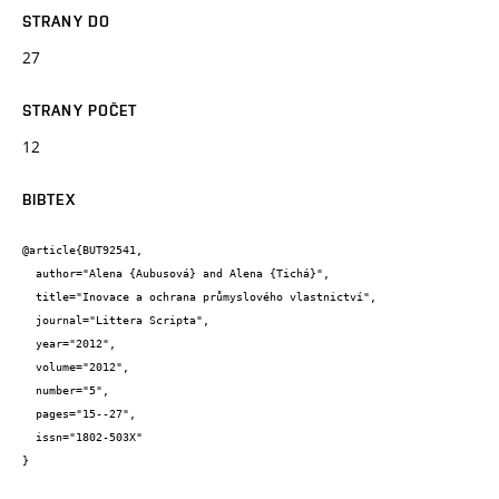
STRANY DO
27
STRANY POČET
12
BIBTEX
@article{BUT92541,

  author="Alena {Aubusová} and Alena {Tichá}",

  title="Inovace a ochrana průmyslového vlastnictví",

  journal="Littera Scripta",

  year="2012",

  volume="2012",

  number="5",

  pages="15--27",

  issn="1802-503X"

}