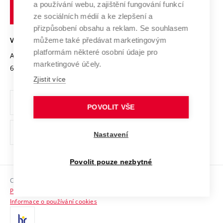
Transfer znalostí
a používání webu, zajištění fungování funkcí
technické
Podnikavá univerzita / ContriBUTe
Mezinárodní dohody
ze sociálních médií a ke zlepšení a
Open Science
v
Bezpečná univerzita
přizpůsobení obsahu a reklam. Se souhlasem
Univerzitní sítě
Brně
Projekty
můžeme také předávat marketingovým
VYSOKÉ UČENÍ TECHNICKÉ V BRNĚ
Vyznamenání
platformám některé osobní údaje pro
Projekty ze strukturálních fondů
Antonínská 548/1
www.vut.cz
marketingové účely.
Organizační struktura
602 00 Brno
vut@vutbr.cz
Specifický výzkum
Zjistit více
Úřední deska
Ochrana osobních údajů
POVOLIT VŠE
(externí
Pracovní příležitosti
Nastavení
odkaz)
Podpora a rozvoj zaměstnanců a studujících
Povolit pouze nezbytné
Rovné příležitosti
Copyright © 2026 VUT
Sociální bezpečí
Prohlášení o přístupnosti
HR Award
Informace o používání cookies