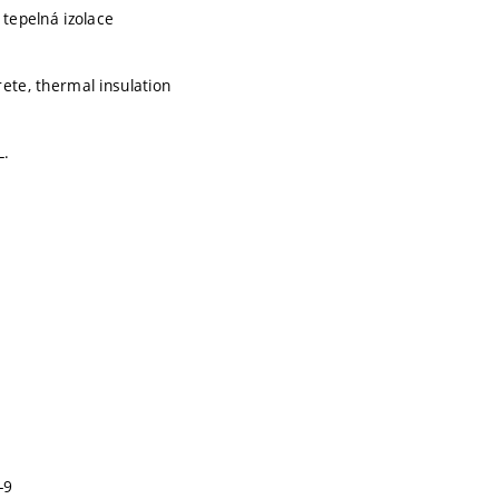
 tepelná izolace
rete, thermal insulation
L.
-9