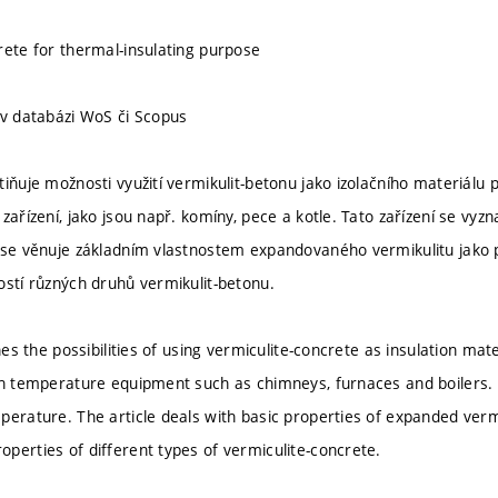
rete for thermal-insulating purpose
 v databázi WoS či Scopus
tiňuje možnosti využití vermikulit-betonu jako izolačního materiálu 
 zařízení, jako jsou např. komíny, pece a kotle. Tato zařízení se v
 se věnuje základním vlastnostem expandovaného vermikulitu jako p
ostí různých druhů vermikulit-betonu.
ines the possibilities of using vermiculite-concrete as insulation mat
gh temperature equipment such as chimneys, furnaces and boilers.
erature. The article deals with basic properties of expanded vermic
perties of different types of vermiculite-concrete.