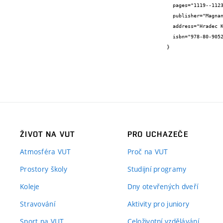
  pages="1119--1123",

  publisher="Magnanimitas",

  address="Hradec Králové",

  isbn="978-80-905243-0-9"

}
ŽIVOT NA VUT
PRO UCHAZEČE
Atmosféra VUT
Proč na VUT
Prostory školy
Studijní programy
Koleje
Dny otevřených dveří
Stravování
Aktivity pro juniory
Sport na VUT
Celoživotní vzdělávání