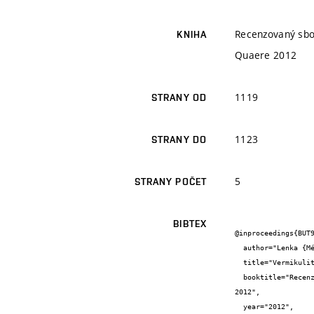
Recenzovaný sbor
KNIHA
Quaere 2012
1119
STRANY OD
1123
STRANY DO
5
STRANY POČET
BIBTEX
@inproceedings{BUT9
  author="Lenka {Mészárosová}",

  title="Vermikulit-beton pro tepelně-izolační účely",

  booktitle="Recenzovaný sborník příspěvků interdisciplinární mezinárodní vědecké konference doktorandů a odborných asistentů Quaere 
2012",

  year="2012",
