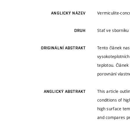
Vermiculite-conc
ANGLICKÝ NÁZEV
Stať ve sborníku
DRUH
Tento článek nas
ORIGINÁLNÍ ABSTRAKT
vysokoteplotních
teplotou. Článek
porovnání vlastn
This article outl
ANGLICKÝ ABSTRAKT
conditions of hi
high surface temp
and compares pro