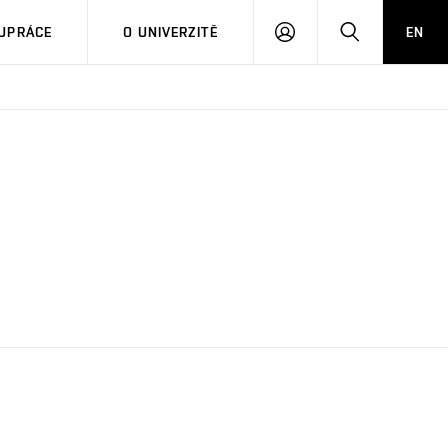
PŘIHLÁSIT
HLEDAT
UPRÁCE
O UNIVERZITĚ
EN
SE