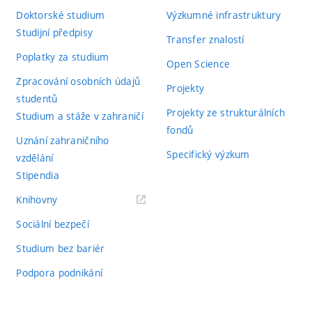
Doktorské studium
Výzkumné infrastruktury
Studijní předpisy
Transfer znalostí
Poplatky za studium
Open Science
Zpracování osobních údajů
Projekty
studentů
Projekty ze strukturálních
Studium a stáže v zahraničí
fondů
Uznání zahraničního
Specifický výzkum
vzdělání
Stipendia
(externí
Knihovny
odkaz)
Sociální bezpečí
Studium bez bariér
Podpora podnikání