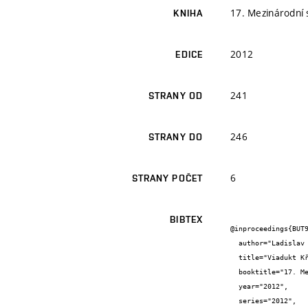
17. Mezinárodní
KNIHA
2012
EDICE
241
STRANY OD
246
STRANY DO
6
STRANY POČET
BIBTEX
@inproceedings{BUT9
  author="Ladislav {Klusáček} and Jiří {Bureš} and Radim {Nečas}",

  title="Viadukt Křenová - podrobná analýza",

  booktitle="17. Mezinárodní sympozium Mosty/Bridges 2012",

  year="2012",

  series="2012",
