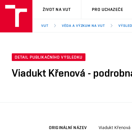
VUT
ŽIVOT NA VUT
PRO UCHAZEČE
VUT
VĚDA A VÝZKUM NA VUT
VÝSLED
DETAIL PUBLIKAČNÍHO VÝSLEDKU
Viadukt Křenová - podrobn
Viadukt Křenová 
ORIGINÁLNÍ NÁZEV