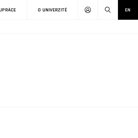
PŘIHLÁSIT
HLEDAT
UPRÁCE
O UNIVERZITĚ
EN
SE