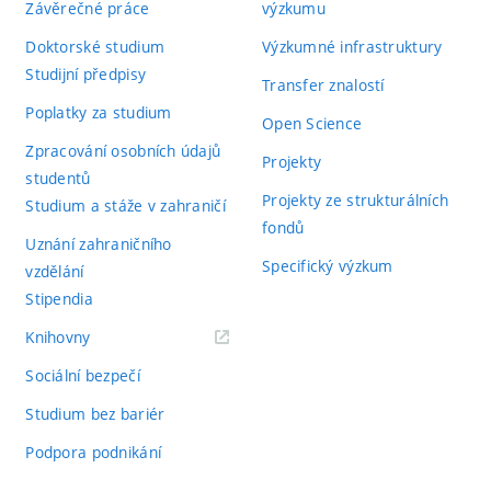
Závěrečné práce
výzkumu
Doktorské studium
Výzkumné infrastruktury
Studijní předpisy
Transfer znalostí
Poplatky za studium
Open Science
Zpracování osobních údajů
Projekty
studentů
Projekty ze strukturálních
Studium a stáže v zahraničí
fondů
Uznání zahraničního
Specifický výzkum
vzdělání
Stipendia
(externí
Knihovny
odkaz)
Sociální bezpečí
Studium bez bariér
Podpora podnikání