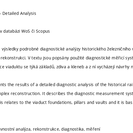
- Detailed Analysis
 v databázi WoS či Scopus
 výsledky podrobné diagnostické analýzy historického železničního 
 rekonstrukci. V textu jsou popsány použité diagnostické měřicí sy
ce viaduktu se týká základů, zdiva a kleneb a z ní vycházejí návrhy
nts the results of a detailed diagnostic analysis of the historical ra
plex reconstruction. It describes the diagnostic measurement sys
is relates to the viaduct foundations, pillars and vaults and it is b
evnostní analýza, rekonstrukce, diagnostika, měření