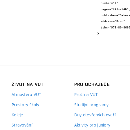
  number="1",

  pages="241--246",

  publisher="Sekurkon s.r.o.",

  address="Brno",

  isbn="978-80-86604-56-5"

}
ŽIVOT NA VUT
PRO UCHAZEČE
Atmosféra VUT
Proč na VUT
Prostory školy
Studijní programy
Koleje
Dny otevřených dveří
Stravování
Aktivity pro juniory