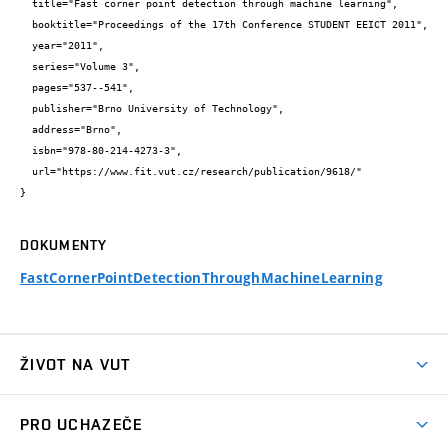
  title="Fast corner point detection through machine learning",

  booktitle="Proceedings of the 17th Conference STUDENT EEICT 2011",

  year="2011",

  series="Volume 3",

  pages="537--541",

  publisher="Brno University of Technology",

  address="Brno",

  isbn="978-80-214-4273-3",

  url="https://www.fit.vut.cz/research/publication/9618/"

}
DOKUMENTY
FastCornerPointDetectionThroughMachineLearning
ŽIVOT NA VUT
Atmosféra VUT
PRO UCHAZEČE
Prostory školy