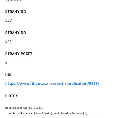
STRANY OD
537
STRANY DO
541
STRANY POČET
5
URL
https://www.fit.vut.cz/research/publication/9618/
BIBTEX
@inproceedings{BUT91093,

  author="Patrick {Schaffroth} and Pavel {Svoboda}",
