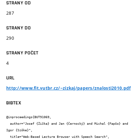
STRANY OD
287
STRANY DO
290
STRANY POČET
4
URL
http://www.fit.vutbr.cz/~zizkaj/papers/znalosti2010.pdf
BIBTEX
@inproceedings{BUT91069,

  author="Josef {Žižka} and Jan {Černocký} and Michal {Fapšo} and 
Igor {Szőke}",

  title="Web-Based Lecture Browser with Speech Search",
