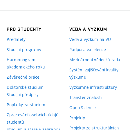
PRO STUDENTY
VĚDA A VÝZKUM
Předměty
Věda a výzkum na VUT
Studijní programy
Podpora excelence
Harmonogram
Mezinárodní vědecká rada
akademického roku
Systém zajišťování kvality
Závěrečné práce
výzkumu
Doktorské studium
Výzkumné infrastruktury
Studijní předpisy
Transfer znalostí
Poplatky za studium
Open Science
Zpracování osobních údajů
Projekty
studentů
Projekty ze strukturálních
Studium a stáže v zahraničí