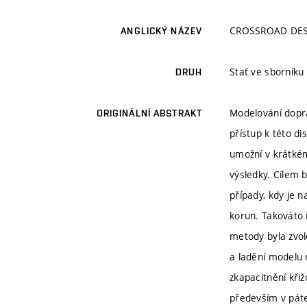
CROSSROAD DES
ANGLICKÝ NÁZEV
Stať ve sborníku
DRUH
Modelování dopra
ORIGINÁLNÍ ABSTRAKT
přístup k této di
umožní v krátkém
výsledky. Cílem 
případy, kdy je 
korun. Takováto ř
metody byla zvol
a ladění modelu 
zkapacitnění křiž
především v páte