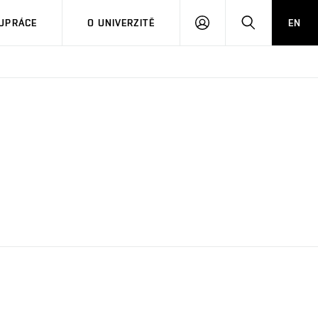
PŘIHLÁSIT
HLEDAT
UPRÁCE
O UNIVERZITĚ
EN
SE