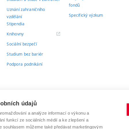
fondů
Uznání zahraničního
Specifický výzkum
vzdělání
Stipendia
(externí
Knihovny
odkaz)
Sociální bezpečí
Studium bez bariér
Podpora podnikání
sobních údajů
romažďování a analýze informací o výkonu a
VYSOKÉ UČENÍ TECHNICKÉ V BRNĚ
ní funkcí ze sociálních médií a ke zlepšení a
Antonínská 548/1
www.vut.cz
 Se souhlasem můžeme také předávat marketingovým