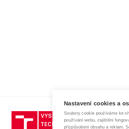
Nastavení cookies a o
Soubory cookie používáme ke sh
Vysoké
používání webu, zajištění fungová
učení
přizpůsobení obsahu a reklam.
technické