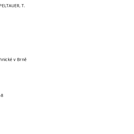
PELTAUER, T.
hnické v Brně
-8