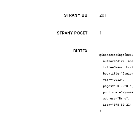
201
STRANY DO
1
STRANY POČET
BIBTEX
@inproceedings{BUT8
  author="Jiří {Apeltauer} and Tomáš {Apeltauer}",

  title="Návrh křižovatky pomocí mikrosimulací",

  booktitle="Juniorstav 2012",

  year="2012",

  pages="201--201",

  publisher="Vysoké učení technické v Brně",

  address="Brno",

  isbn="978-80-214-4393-8"

}