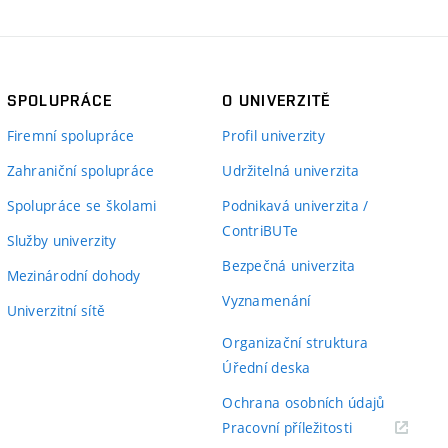
SPOLUPRÁCE
O UNIVERZITĚ
Firemní spolupráce
Profil univerzity
Zahraniční spolupráce
Udržitelná univerzita
Spolupráce se školami
Podnikavá univerzita /
ContriBUTe
Služby univerzity
Bezpečná univerzita
Mezinárodní dohody
Vyznamenání
Univerzitní sítě
Organizační struktura
Úřední deska
Ochrana osobních údajů
(externí
Pracovní příležitosti