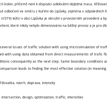
h kolon, přičemž není k dispozici adekvátní objízdná trasa. Křižovat
vé odbočení ve směru z Kuřimi do Lipůvky, zejména v odpoledních 
x II/379) ležící v obci Lipůvka je okružní v provizorním provedení a b
řešení, které nikdy nebylo dimenzováno na běžný provoz a je pro d
everal issues of traffic solution with using microsimulation of traff
ted with using data obtained from direct measurements of trafic flo
itions consequently as the next step. Same boundary conditions ar
comparison leads to finding the most effective solution (in meaning 
ižovatka, návrh, doprava, intenzity
intersection, design, optimization, traffic, intensities