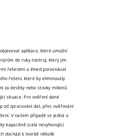
objevovat aplikace, které umožní
ženýrům do ruky nástroj, který jim
ými řešeními a ihned porovnávat
ího řešení, které by eliminovaly
í za desítky nebo stovky milionů
jící situace. Pro ověření dané
up od zpracování dat, přes ověřování
ešení. V našem případě se jedná o
tky kapacitně zcela nevyhovující,
ch dochází k tvorbě několik