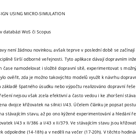
IGN USING MICRO-SIMULATION
 v databázi WoS či Scopus
vy není žádnou novinkou, avšak teprve v poslední době se začínají 
sciplíně širší odborné veřejnosti. Tyto aplikace dávají dopravním in
 čase namodelovat i složité dopravní sítě, experimentovat s možn
bylo ověřit, zda je možno takovýchto modelů využít k návrhu dopravn
na základě špatného úsudku nebo výpočtu realizováno dopravní řešen
ešení nejsou však zcela efektivní a často vedou i ke zhoršení stáva
ena dvojce křižovatek na silnici I/43. Účelem článku je popsat post
na stávajícím stavu, až po ono kýžené experimentování a hledání ř
ovatek I/43 x II/386 a I/43 x II/379. Ve stávajícím stavu jsou křižova
k odpoledne (14-18h) a v neděli na večer (17-20h). V těchto hodiná