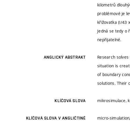
kilometrů dlouhýc
problémové je le
křižovatka (I/43 
Jedná se tedy o 
nepřijatelné.
Research solves s
ANGLICKÝ ABSTRAKT
situation is crea
of boundary cond
solutions. Their 
mikrosimulace, kř
KLÍČOVÁ SLOVA
micro-simulation, 
KLÍČOVÁ SLOVA V ANGLIČTINĚ