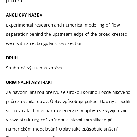
průřezu
ANGLICKÝ NÁZEV
Experimental research and numerical modelling of flow
separation behind the upstream edge of the broad-crested
weir with a rectangular cross-section
DRUH
Souhrnná výzkumná zpráva
ORIGINÁLNÍ ABSTRAKT
Za návodní hranou přelivu se širokou korunou obdélníkového
průřezu vzniká úplav. Úplav způsobuje pulzaci hladiny a podílí
se na ztrátách mechanické energie. V úplavu se vyvíjí různé
vírové struktury, což způsobuje hlavní komplikace při
numerickém modelování. Úplav také způsobuje snížení