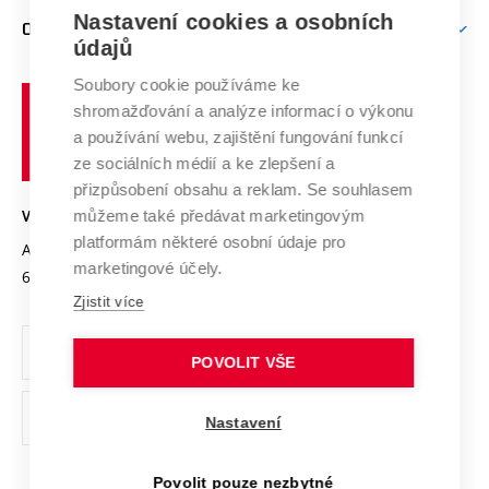
Zpracování osobních údajů uchazečů o studium
Firemní spolupráce
Nastavení cookies a osobních
Mezinárodní vědecká rada
O UNIVERZITĚ
Doktorské studium
Podpora podnikání
E-přihláška
údajů
Zahraniční spolupráce
Systém zajišťování kvality výzkumu
Profil univerzity
Soubory cookie používáme ke
Spolupráce se školami
Vysoké
Výzkumné infrastruktury
shromažďování a analýze informací o výkonu
Udržitelná univerzita
učení
Služby univerzity
Transfer znalostí
a používání webu, zajištění fungování funkcí
technické
Podnikavá univerzita / ContriBUTe
Mezinárodní dohody
ze sociálních médií a ke zlepšení a
Open Science
v
Bezpečná univerzita
přizpůsobení obsahu a reklam. Se souhlasem
Univerzitní sítě
Brně
Projekty
můžeme také předávat marketingovým
VYSOKÉ UČENÍ TECHNICKÉ V BRNĚ
Vyznamenání
platformám některé osobní údaje pro
Projekty ze strukturálních fondů
Antonínská 548/1
www.vut.cz
marketingové účely.
Organizační struktura
602 00 Brno
vut@vutbr.cz
Specifický výzkum
Zjistit více
Úřední deska
Ochrana osobních údajů
POVOLIT VŠE
(externí
Pracovní příležitosti
Nastavení
odkaz)
Podpora a rozvoj zaměstnanců a studujících
Povolit pouze nezbytné
Rovné příležitosti