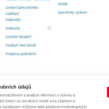
fondů
Uznání zahraničního
Specifický výzkum
vzdělání
Stipendia
(externí
Knihovny
odkaz)
Sociální bezpečí
Studium bez bariér
Podpora podnikání
sobních údajů
romažďování a analýze informací o výkonu a
VYSOKÉ UČENÍ TECHNICKÉ V BRNĚ
ní funkcí ze sociálních médií a ke zlepšení a
Antonínská 548/1
www.vut.cz
 Se souhlasem můžeme také předávat marketingovým