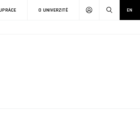
PŘIHLÁSIT
HLEDAT
UPRÁCE
O UNIVERZITĚ
EN
SE