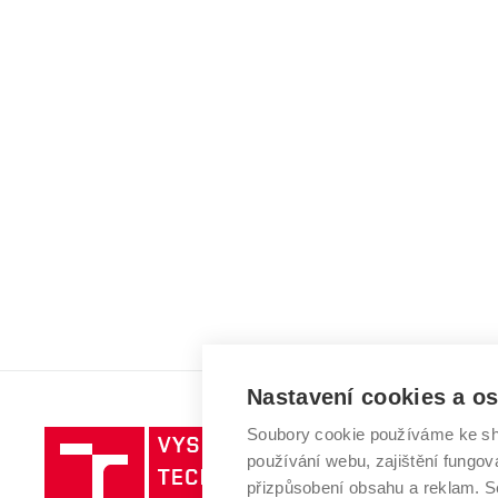
Nastavení cookies a o
Soubory cookie používáme ke sh
Vysoké
používání webu, zajištění fungová
učení
přizpůsobení obsahu a reklam.
technické