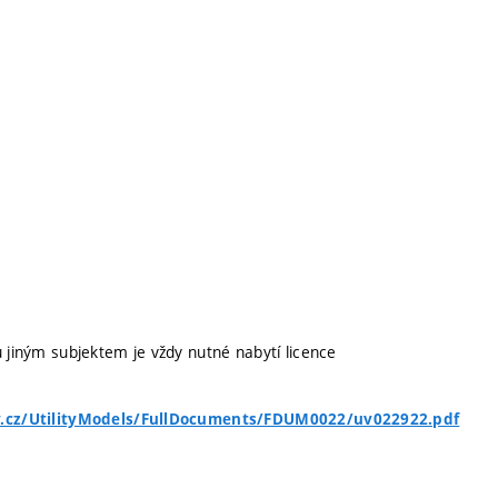
u jiným subjektem je vždy nutné nabytí licence
pv.cz/UtilityModels/FullDocuments/FDUM0022/uv022922.pdf