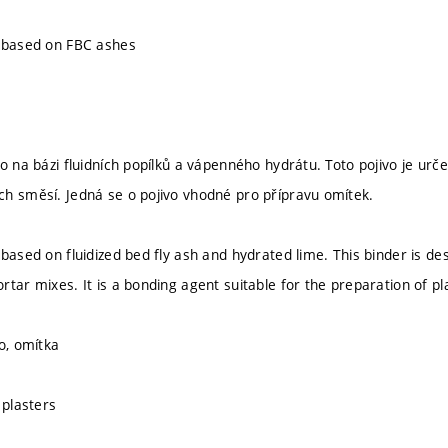
r based on FBC ashes
o na bázi fluidních popílků a vápenného hydrátu. Toto pojivo je urč
h směsí. Jedná se o pojivo vhodné pro přípravu omítek.
based on fluidized bed fly ash and hydrated lime. This binder is des
tar mixes. It is a bonding agent suitable for the preparation of pl
o, omítka
 plasters