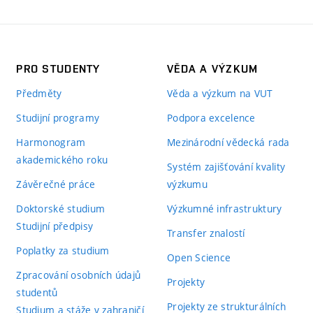
PRO STUDENTY
VĚDA A VÝZKUM
Předměty
Věda a výzkum na VUT
Studijní programy
Podpora excelence
Harmonogram
Mezinárodní vědecká rada
akademického roku
Systém zajišťování kvality
Závěrečné práce
výzkumu
Doktorské studium
Výzkumné infrastruktury
Studijní předpisy
Transfer znalostí
Poplatky za studium
Open Science
Zpracování osobních údajů
Projekty
studentů
Projekty ze strukturálních
Studium a stáže v zahraničí