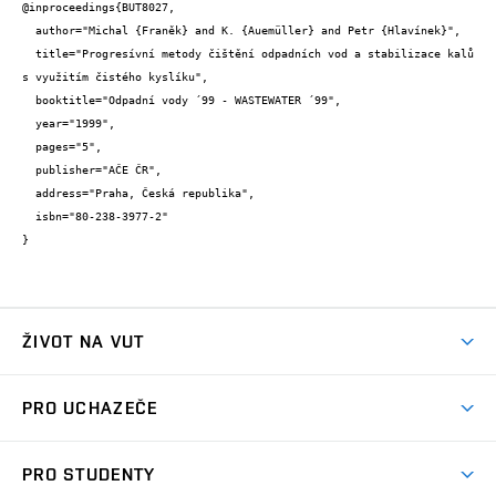
@inproceedings{BUT8027,

  author="Michal {Franěk} and K. {Auemüller} and Petr {Hlavínek}",

  title="Progresívní metody čištění odpadních vod a stabilizace kalů 
s využitím čistého kyslíku",

  booktitle="Odpadní vody ´99 - WASTEWATER ´99",

  year="1999",

  pages="5",

  publisher="AČE ČR",

  address="Praha, Česká republika",

  isbn="80-238-3977-2"

}
ŽIVOT NA VUT
Atmosféra VUT
PRO UCHAZEČE
Prostory školy
Proč na VUT
Koleje
PRO STUDENTY
Studijní programy