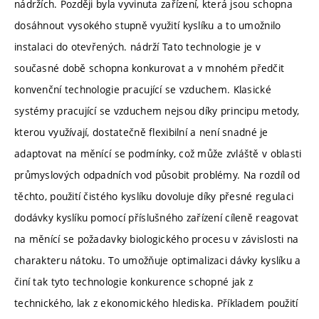
nádržích. Později byla vyvinuta zařízení, která jsou schopna
dosáhnout vysokého stupně využití kyslíku a to umožnilo
instalaci do otevřených. nádrží Tato technologie je v
současné době schopna konkurovat a v mnohém předčit
konvenční technologie pracující se vzduchem. Klasické
systémy pracující se vzduchem nejsou díky principu metody,
kterou využívají, dostatečně flexibilní a není snadné je
adaptovat na měnící se podmínky, což může zvláště v oblasti
průmyslových odpadních vod působit problémy. Na rozdíl od
těchto, použití čistého kyslíku dovoluje díky přesné regulaci
dodávky kyslíku pomocí příslušného zařízení cíleně reagovat
na měnící se požadavky biologického procesu v závislosti na
charakteru nátoku. To umožňuje optimalizaci dávky kyslíku a
činí tak tyto technologie konkurence schopné jak z
technického, lak z ekonomického hlediska. Příkladem použití