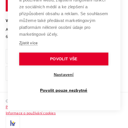
technické
Podnikavá univerzita / ContriBUTe
Mezinárodní dohody
ze sociálních médií a ke zlepšení a
Open Science
v
Bezpečná univerzita
přizpůsobení obsahu a reklam. Se souhlasem
Univerzitní sítě
Brně
Projekty
můžeme také předávat marketingovým
VYSOKÉ UČENÍ TECHNICKÉ V BRNĚ
Vyznamenání
platformám některé osobní údaje pro
Projekty ze strukturálních fondů
Antonínská 548/1
www.vut.cz
marketingové účely.
Organizační struktura
602 00 Brno
vut@vutbr.cz
Specifický výzkum
Zjistit více
Úřední deska
Ochrana osobních údajů
POVOLIT VŠE
(externí
Pracovní příležitosti
Nastavení
odkaz)
Podpora a rozvoj zaměstnanců a studujících
Povolit pouze nezbytné
Rovné příležitosti
Copyright © 2026 VUT
Sociální bezpečí
Prohlášení o přístupnosti
HR Award
Informace o používání cookies
Kontakty