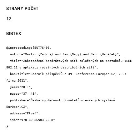
STRANY POČET
12
BIBTEX
@inproceedings{BUT76496,

  author="Martin {Zadina} and Jan {Nagy} and Petr {Hanáček}",

  title="Zabezpečení bezdrátových sítí založených na protokolu IEEE 
802.11 v aplikaci rozsáhlých distribučních sítí",

  booktitle="Sborník příspěvků z 39. konference EurOpen.CZ, 2.-5. 
října 2011",

  year="2011",

  pages="37--48",

  publisher="Česká společnost uživatelů otevřených systémů 
EurOpen.CZ",

  address="Plzeň",

  isbn="978-80-86583-22-8"

}