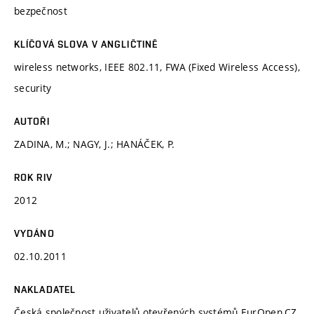
bezpečnost
KLÍČOVÁ SLOVA V ANGLIČTINĚ
wireless networks, IEEE 802.11, FWA (Fixed Wireless Access),
security
AUTOŘI
ZADINA, M.; NAGY, J.; HANÁČEK, P.
ROK RIV
2012
VYDÁNO
02.10.2011
NAKLADATEL
Česká společnost uživatelů otevřených systémů EurOpen.CZ