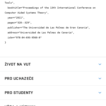
Tools",

  booktitle="Proceedings of the 13th International Conference on 
Computer Aided Systems Theory",

  year="2011",

  pages="328--329",

  publisher="The Universidad de Las Palmas de Gran Canaria",

  address="Universidad de Las Palmas de Canaria",

  isbn="978-84-693-9560-8"

}
ŽIVOT NA VUT
Atmosféra VUT
PRO UCHAZEČE
Prostory školy
Proč na VUT
Koleje
PRO STUDENTY
Studijní programy
Stravování
Předměty
Studijní předpisy
Studium a stáže v zahraničí
Stipendia
Dny otevřených dveří