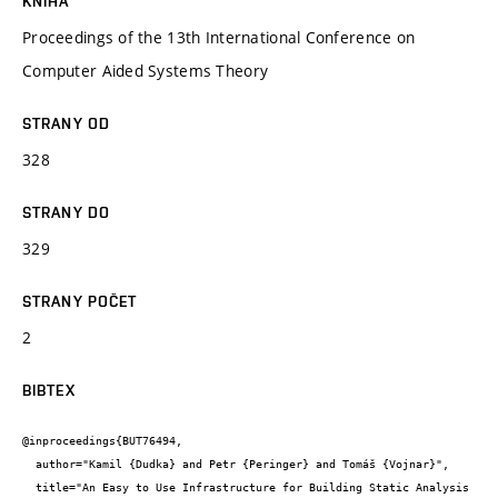
KNIHA
Proceedings of the 13th International Conference on
Computer Aided Systems Theory
STRANY OD
328
STRANY DO
329
STRANY POČET
2
BIBTEX
@inproceedings{BUT76494,

  author="Kamil {Dudka} and Petr {Peringer} and Tomáš {Vojnar}",

  title="An Easy to Use Infrastructure for Building Static Analysis 