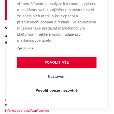
Vysoké
Výzkumné infrastruktury
shromažďování a analýze informací o výkonu
Udržitelná univerzita
učení
Služby univerzity
Transfer znalostí
a používání webu, zajištění fungování funkcí
technické
Podnikavá univerzita / ContriBUTe
Mezinárodní dohody
ze sociálních médií a ke zlepšení a
Open Science
v
Bezpečná univerzita
přizpůsobení obsahu a reklam. Se souhlasem
Univerzitní sítě
Brně
Projekty
můžeme také předávat marketingovým
VYSOKÉ UČENÍ TECHNICKÉ V BRNĚ
Vyznamenání
platformám některé osobní údaje pro
Projekty ze strukturálních fondů
Antonínská 548/1
www.vut.cz
marketingové účely.
Organizační struktura
602 00 Brno
vut@vutbr.cz
Specifický výzkum
Zjistit více
Úřední deska
Ochrana osobních údajů
POVOLIT VŠE
(externí
Pracovní příležitosti
Nastavení
odkaz)
Podpora a rozvoj zaměstnanců a studujících
Povolit pouze nezbytné
Rovné příležitosti
Copyright © 2026 VUT
Sociální bezpečí
Prohlášení o přístupnosti
HR Award
Informace o používání cookies