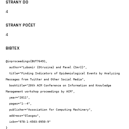
STRANY DO
4
STRANY POČET
4
BIBTEX
@inproceedings{BUT76491,

  author="Lubomír {Otrusina} and Pavel {Smrž}",

  title="Finding Indicators of Epidemiological Events by Analyzing 
Messages from Twitter and Other Social Media",

  booktitle="20th ACM Conference on Information and Knowledge 
Management workshop proceedings by ACM",

  year="2011",

  pages="1--4",

  publisher="Association for Computing Machinery",

  address="Glasgow",

  isbn="978-1-4503-0950-9"

}