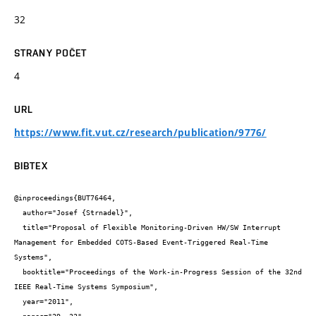
32
STRANY POČET
4
URL
https://www.fit.vut.cz/research/publication/9776/
BIBTEX
@inproceedings{BUT76464,

  author="Josef {Strnadel}",

  title="Proposal of Flexible Monitoring-Driven HW/SW Interrupt 
Management for Embedded COTS-Based Event-Triggered Real-Time 
Systems",

  booktitle="Proceedings of the Work-in-Progress Session of the 32nd 
IEEE Real-Time Systems Symposium",

  year="2011",
