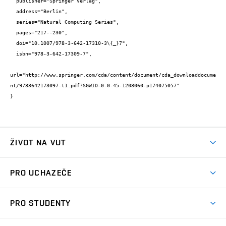
  publisher="Springer Verlag",

  address="Berlin",

  series="Natural Computing Series",

  pages="217--230",

  doi="10.1007/978-3-642-17310-3\{_}7",

  isbn="978-3-642-17309-7",

url="http://www.springer.com/cda/content/document/cda_downloaddocume
nt/9783642173097-t1.pdf?SGWID=0-0-45-1208060-p174075057"

}
ŽIVOT NA VUT
Atmosféra VUT
PRO UCHAZEČE
Prostory školy
Proč na VUT
Koleje
PRO STUDENTY
Studijní programy
Stravování
Předměty
Studijní předpisy
Studium a stáže v zahraničí
Stipendia