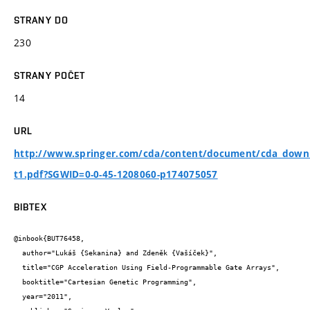
STRANY DO
230
STRANY POČET
14
URL
http://www.springer.com/cda/content/document/cda_dow
t1.pdf?SGWID=0-0-45-1208060-p174075057
BIBTEX
@inbook{BUT76458,

  author="Lukáš {Sekanina} and Zdeněk {Vašíček}",

  title="CGP Acceleration Using Field-Programmable Gate Arrays",

  booktitle="Cartesian Genetic Programming",

  year="2011",
