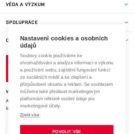
Dny otevřených dveří
VĚDA A VÝZKUM
Sport na VUT
(externí
Studijní programy
Poplatky za studium
Uznání zahraničního vzdělání
Knihovny
Aktivity pro juniory
Studentský život
odkaz)
Věda a výzkum na VUT
Harmonogram akademického roku
Zpracování osobních údajů studentů
Sociální bezpečí
SPOLUPRÁCE
Celoživotní vzdělávání
Brno
Podpora excelence
Závěrečné práce
Studium bez bariér
Zpracování osobních údajů uchazečů o studium
Firemní spolupráce
Nastavení cookies a osobních
Mezinárodní vědecká rada
O UNIVERZITĚ
Doktorské studium
Podpora podnikání
E-přihláška
údajů
Zahraniční spolupráce
Systém zajišťování kvality výzkumu
Profil univerzity
Soubory cookie používáme ke
Spolupráce se školami
Vysoké
Výzkumné infrastruktury
shromažďování a analýze informací o výkonu
Udržitelná univerzita
učení
Služby univerzity
Transfer znalostí
a používání webu, zajištění fungování funkcí
technické
Podnikavá univerzita / ContriBUTe
Mezinárodní dohody
ze sociálních médií a ke zlepšení a
Open Science
v
Bezpečná univerzita
přizpůsobení obsahu a reklam. Se souhlasem
Univerzitní sítě
Brně
Projekty
můžeme také předávat marketingovým
VYSOKÉ UČENÍ TECHNICKÉ V BRNĚ
Vyznamenání
platformám některé osobní údaje pro
Projekty ze strukturálních fondů
Antonínská 548/1
www.vut.cz
marketingové účely.
Organizační struktura
602 00 Brno
vut@vutbr.cz
Specifický výzkum
Zjistit více
Úřední deska
Ochrana osobních údajů
POVOLIT VŠE