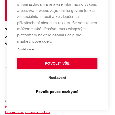
Vysoké
Výzkumné infrastruktury
shromažďování a analýze informací o výkonu
Udržitelná univerzita
učení
Služby univerzity
Transfer znalostí
a používání webu, zajištění fungování funkcí
technické
Podnikavá univerzita / ContriBUTe
Mezinárodní dohody
ze sociálních médií a ke zlepšení a
Open Science
v
Bezpečná univerzita
přizpůsobení obsahu a reklam. Se souhlasem
Univerzitní sítě
Brně
Projekty
můžeme také předávat marketingovým
VYSOKÉ UČENÍ TECHNICKÉ V BRNĚ
Vyznamenání
platformám některé osobní údaje pro
Projekty ze strukturálních fondů
Antonínská 548/1
www.vut.cz
marketingové účely.
Organizační struktura
602 00 Brno
vut@vutbr.cz
Specifický výzkum
Zjistit více
Úřední deska
Ochrana osobních údajů
POVOLIT VŠE
(externí
Pracovní příležitosti
Nastavení
odkaz)
Podpora a rozvoj zaměstnanců a studujících
Povolit pouze nezbytné
Rovné příležitosti
Copyright © 2026 VUT
Sociální bezpečí
Prohlášení o přístupnosti
HR Award
Informace o používání cookies