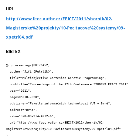
URL
http://www.feec.vutbr.cz/EEICT/2011/sbornik/02-
Magisterske%20projekty/10-Pocitacove%20systemy/09-
xpetrl04.pdf
BIBTEX
@inproceedings{BUT76452,

  author="Jiří {Petrlík}",

  title="Multiobjective Cartesian Genetic Programming",

  booktitle="Proceedings of the 17th Conference STUDENT EEICT 2011",

  year="2011",

  pages="318--320",

  publisher="Fakulta informačních technologií VUT v Brně",

  address="Brno",

  isbn="978-80-214-4272-6",

  url="http://www.feec.vutbr.cz/EEICT/2011/sbornik/02-
Magisterske%20projekty/10-Pocitacove%20systemy/09-xpetrl04.pdf"

}