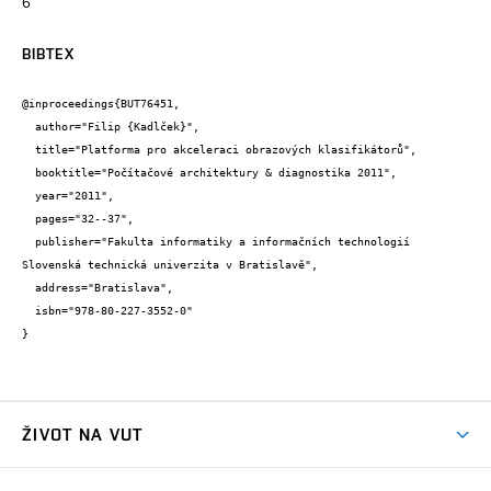
6
BIBTEX
@inproceedings{BUT76451,

  author="Filip {Kadlček}",

  title="Platforma pro akceleraci obrazových klasifikátorů",

  booktitle="Počítačové architektury & diagnostika 2011",

  year="2011",

  pages="32--37",

  publisher="Fakulta informatiky a informačních technologií 
Slovenská technická univerzita v Bratislavě",

  address="Bratislava",

  isbn="978-80-227-3552-0"

}
ŽIVOT NA VUT
Atmosféra VUT