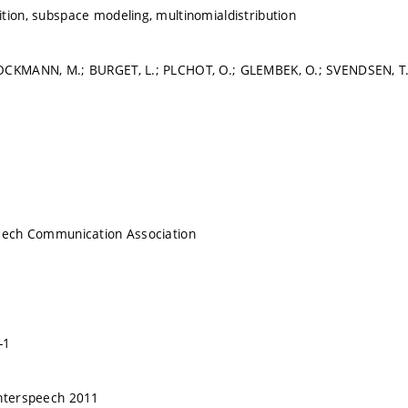
tion, subspace modeling, multinomialdistribution
OCKMANN, M.; BURGET, L.; PLCHOT, O.; GLEMBEK, O.; SVENDSEN, T
peech Communication Association
-1
Interspeech 2011