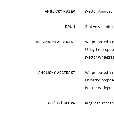
iVector Approach
ANGLICKÝ NÁZEV
Stať ve sborníku
DRUH
We proposed a no
ORIGINÁLNÍ ABSTRAKT
Usingthe propos
iVector whilepre
We proposed a no
ANGLICKÝ ABSTRAKT
Usingthe propos
iVector whilepre
language recogni
KLÍČOVÁ SLOVA