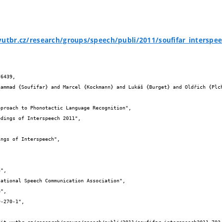
vutbr.cz/research/groups/speech/publi/2011/soufifar_interspe
6439,
