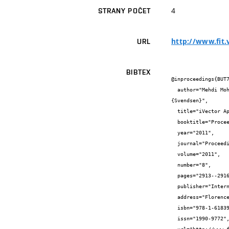
4
STRANY POČET
http://www.fit.
URL
BIBTEX
@inproceedings{BUT7
  author="Mehdi Mohammad {Soufifar} and Marcel {Kockmann} and Lukáš {Burget} and Oldřich {Plchot} and Ondřej {Glembek} and Torbjorn 
{Svendsen}",

  title="iVector Approach to Phonotactic Language Recognition",

  booktitle="Proceedings of Interspeech 2011",

  year="2011",

  journal="Proceedings of Interspeech",

  volume="2011",

  number="8",

  pages="2913--2916",

  publisher="International Speech Communication Association",

  address="Florence",

  isbn="978-1-61839-270-1",

  issn="1990-9772",
