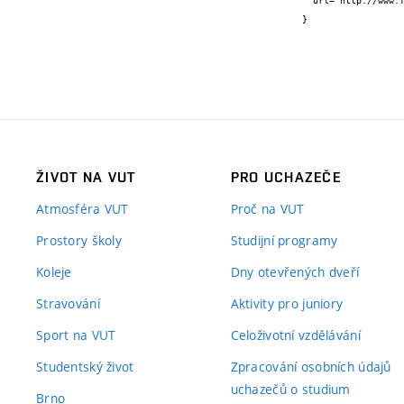
  url="http://www.fit.vutbr.cz/research/groups/speech/publi/2011/soufifar_interspeech2011_703.pdf"

}
ŽIVOT NA VUT
PRO UCHAZEČE
Atmosféra VUT
Proč na VUT
Prostory školy
Studijní programy
Koleje
Dny otevřených dveří
Stravování
Aktivity pro juniory
Sport na VUT
Celoživotní vzdělávání
Studentský život
Zpracování osobních údajů
uchazečů o studium
Brno