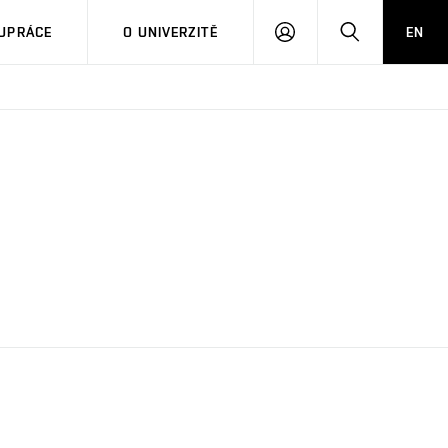
PŘIHLÁSIT
HLEDAT
UPRÁCE
O UNIVERZITĚ
EN
SE