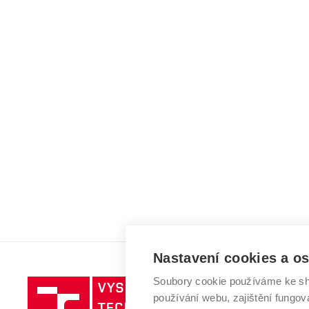
Nastavení cookies a o
Soubory cookie používáme ke sh
Vysoké
používání webu, zajištění fungová
učení