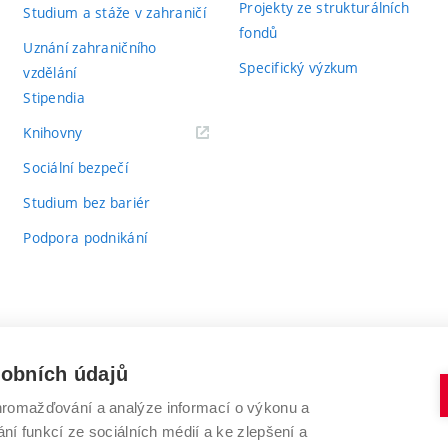
Projekty ze strukturálních
Studium a stáže v zahraničí
fondů
Uznání zahraničního
Specifický výzkum
vzdělání
Stipendia
(externí
Knihovny
odkaz)
Sociální bezpečí
Studium bez bariér
Podpora podnikání
sobních údajů
romažďování a analýze informací o výkonu a
VYSOKÉ UČENÍ TECHNICKÉ V BRNĚ
ní funkcí ze sociálních médií a ke zlepšení a