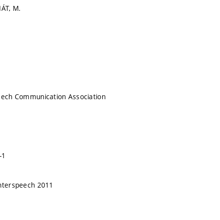
IÁT, M.
peech Communication Association
-1
Interspeech 2011