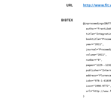
http://www.fit.
URL
BIBTEX
@inproceedings{BUT7
  author="František {Grézl} and Martin {Karafiát}",

  title="Integrating recent MLP feature extraction techniques into TRAP architecture",

  booktitle="Proceedings of Interspeech 2011",

  year="2011",

  journal="Proceedings of Interspeech",

  volume="2011",

  number="8",

  pages="1229--1232",

  publisher="International Speech Communication Association",

  address="Florence",

  isbn="978-1-61839-270-1",

  issn="1990-9772",

  url="http://www.fit.vutbr.cz/research/groups/speech/publi/2011/grezl_interspeech2011_204.pdf"

}