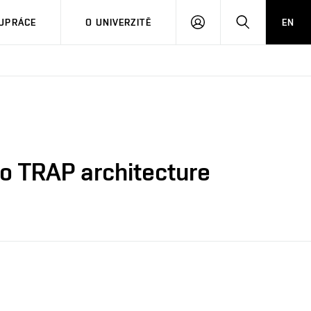
PŘIHLÁSIT
HLEDAT
UPRÁCE
O UNIVERZITĚ
EN
SE
to TRAP architecture