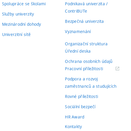
Spolupráce se školami
Podnikavá univerzita /
ContriBUTe
Služby univerzity
Bezpečná univerzita
Mezinárodní dohody
Vyznamenání
Univerzitní sítě
Organizační struktura
Úřední deska
Ochrana osobních údajů
(externí
Pracovní příležitosti
odkaz)
Podpora a rozvoj
zaměstnanců a studujících
Rovné příležitosti
Sociální bezpečí
HR Award
Kontakty