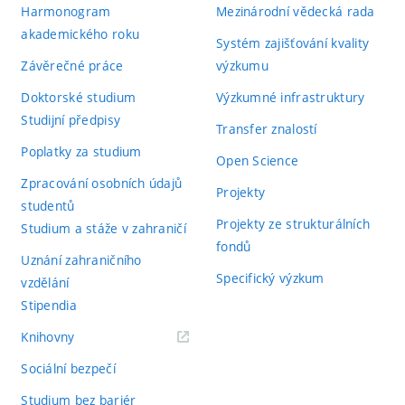
Harmonogram
Mezinárodní vědecká rada
akademického roku
Systém zajišťování kvality
Závěrečné práce
výzkumu
Doktorské studium
Výzkumné infrastruktury
Studijní předpisy
Transfer znalostí
Poplatky za studium
Open Science
Zpracování osobních údajů
Projekty
studentů
Projekty ze strukturálních
Studium a stáže v zahraničí
fondů
Uznání zahraničního
Specifický výzkum
vzdělání
Stipendia
(externí
Knihovny
odkaz)
Sociální bezpečí
Studium bez bariér