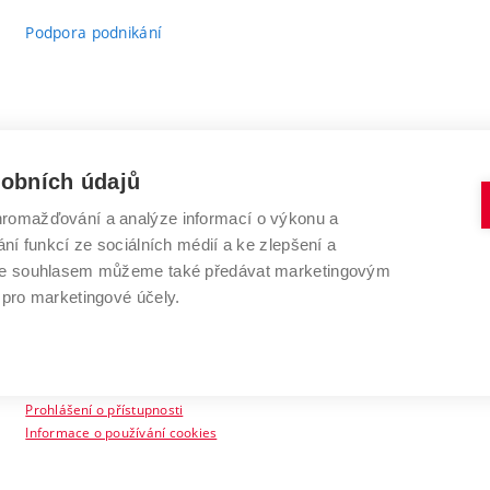
Podpora podnikání
sobních údajů
romažďování a analýze informací o výkonu a
VYSOKÉ UČENÍ TECHNICKÉ V BRNĚ
ní funkcí ze sociálních médií a ke zlepšení a
Antonínská 548/1
www.vut.cz
 Se souhlasem můžeme také předávat marketingovým
602 00 Brno
vut@vutbr.cz
 pro marketingové účely.
Prohlášení o přístupnosti
Informace o používání cookies