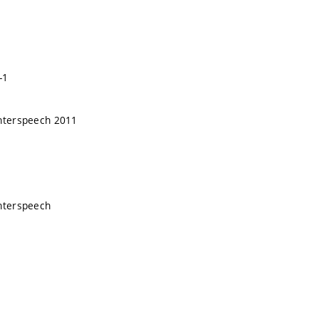
-1
Interspeech 2011
Interspeech