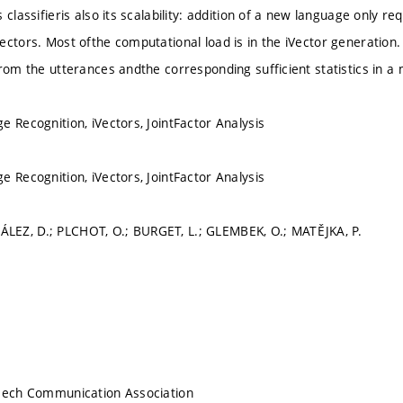
 classifieris also its scalability: addition of a new language only 
ctors. Most ofthe computational load is in the iVector generation. 
from the utterances andthe corresponding sufficient statistics in a
e Recognition, iVectors, JointFactor Analysis
e Recognition, iVectors, JointFactor Analysis
EZ, D.; PLCHOT, O.; BURGET, L.; GLEMBEK, O.; MATĚJKA, P.
peech Communication Association