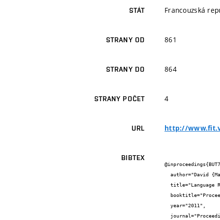
Francouzská rep
STÁT
861
STRANY OD
864
STRANY DO
4
STRANY POČET
http://www.fit
URL
BIBTEX
@inproceedings{BUT7
  author="David {Martínez González} and Oldřich {Plchot} and Lukáš {Burget} and Ondřej {Glembek} and Pavel {Matějka}",

  title="Language Recognition in iVectors Space",

  booktitle="Proceedings of Interspeech 2011",

  year="2011",

  journal="Proceedings of Interspeech",
