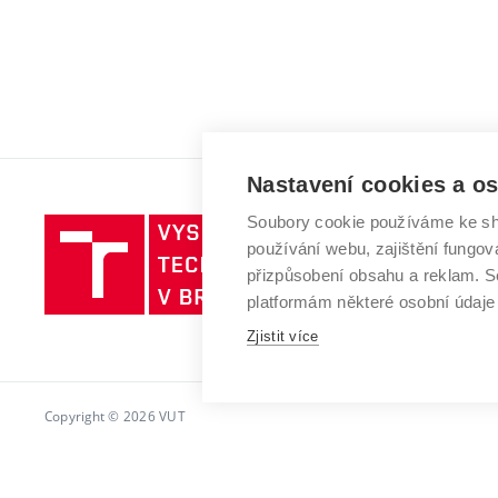
Nastavení cookies a o
Soubory cookie používáme ke sh
Vysoké
používání webu, zajištění fungová
učení
přizpůsobení obsahu a reklam.
technické
platformám některé osobní údaje
v
Brně
Zjistit více
Copyright © 2026 VUT