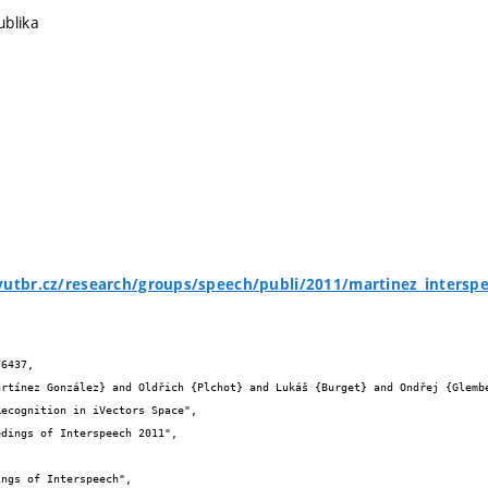
ublika
.vutbr.cz/research/groups/speech/publi/2011/martinez_intersp
6437,
