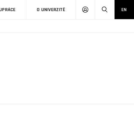
PŘIHLÁSIT
HLEDAT
UPRÁCE
O UNIVERZITĚ
EN
SE