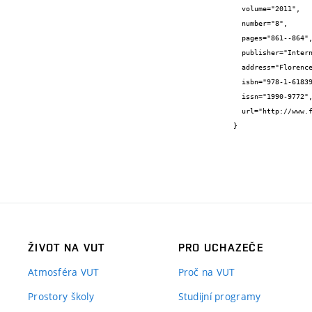
  volume="2011",

  number="8",

  pages="861--864",

  publisher="International Speech Communication Association",

  address="Florence",

  isbn="978-1-61839-270-1",

  issn="1990-9772",

  url="http://www.fit.vutbr.cz/research/groups/speech/publi/2011/martinez_interspeech2011_291.pdf"

}
ŽIVOT NA VUT
PRO UCHAZEČE
Atmosféra VUT
Proč na VUT
Prostory školy
Studijní programy