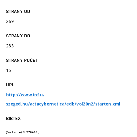
STRANY OD
269
STRANY DO
283
STRANY POČET
15
URL
http://www.inf.u-
szeged.hu/actacybernetica/edb/vol20n2/starten.xml
BIBTEX
@article{BUT76418,
