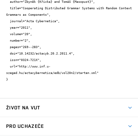
  author="Zbyněk {Křivka} and Tomáš {Masopust}",

  title="Cooperating Distributed Grammar Systems with Random Context 
Grammars as Components",

  journal="Acta Cybernetica",

  year="2011",

  volume="20",

  number="2",

  pages="269--283",

  doi="10.14232/actacyb.20.2.2011.4",

  issn="0324-721X",

  url="http://www.inf.u-
szeged.hu/actacybernetica/edb/vol20n2/starten.xml"

}
ŽIVOT NA VUT
Atmosféra VUT
PRO UCHAZEČE
Prostory školy