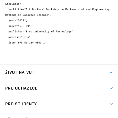
Languages",

  booktitle="7th Doctoral Workshop on Mathematical and Engineering 
Methods in Computer Science",

  year="2011",

  pages="61--69",

  publisher="Brno University of Technology",

  address="Brno",

  isbn="978-80-214-4305-1"

}
ŽIVOT NA VUT
Atmosféra VUT
PRO UCHAZEČE
Prostory školy
Proč na VUT
Koleje
PRO STUDENTY
Studijní programy
Stravování
Předměty
Studijní předpisy
Studium a stáže v zahraničí
Stipendia
Dny otevřených dveří