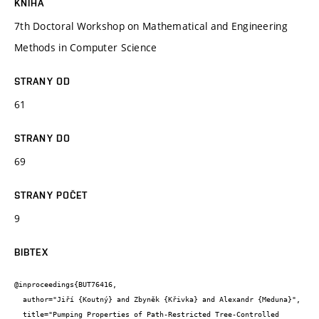
KNIHA
7th Doctoral Workshop on Mathematical and Engineering
Methods in Computer Science
STRANY OD
61
STRANY DO
69
STRANY POČET
9
BIBTEX
@inproceedings{BUT76416,

  author="Jiří {Koutný} and Zbyněk {Křivka} and Alexandr {Meduna}",

  title="Pumping Properties of Path-Restricted Tree-Controlled 