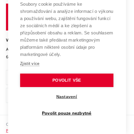
Profil univerzity
Soubory cookie používáme ke
Spolupráce se školami
Vysoké
Výzkumné infrastruktury
shromažďování a analýze informací o výkonu
Udržitelná univerzita
učení
Služby univerzity
Transfer znalostí
a používání webu, zajištění fungování funkcí
technické
Podnikavá univerzita / ContriBUTe
Mezinárodní dohody
ze sociálních médií a ke zlepšení a
Open Science
v
Bezpečná univerzita
přizpůsobení obsahu a reklam. Se souhlasem
Univerzitní sítě
Brně
Projekty
můžeme také předávat marketingovým
VYSOKÉ UČENÍ TECHNICKÉ V BRNĚ
Vyznamenání
platformám některé osobní údaje pro
Projekty ze strukturálních fondů
Antonínská 548/1
www.vut.cz
marketingové účely.
Organizační struktura
602 00 Brno
vut@vutbr.cz
Specifický výzkum
Zjistit více
Úřední deska
Ochrana osobních údajů
POVOLIT VŠE
(externí
Pracovní příležitosti
Nastavení
odkaz)
Podpora a rozvoj zaměstnanců a studujících
Povolit pouze nezbytné
Rovné příležitosti
Copyright © 2026 VUT
Sociální bezpečí
Prohlášení o přístupnosti