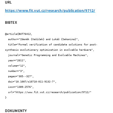
URL
https://www.fit.vut.cz/research/publication/9712/
BIBTEX
@article{BUT76412,

  author="Zdeněk {Vašíček} and Lukáš {Sekanina}",

  title="Formal verification of candidate solutions for post-
synthesis evolutionary optimization in evolvable hardware",

  journal="Genetic Programming and Evolvable Machines",

  year="2011",

  volume="12",

  number="3",

  pages="305--327",

  doi="10.1007/s10710-011-9132-7",

  issn="1389-2576",

  url="https://www.fit.vut.cz/research/publication/9712/"

}
DOKUMENTY