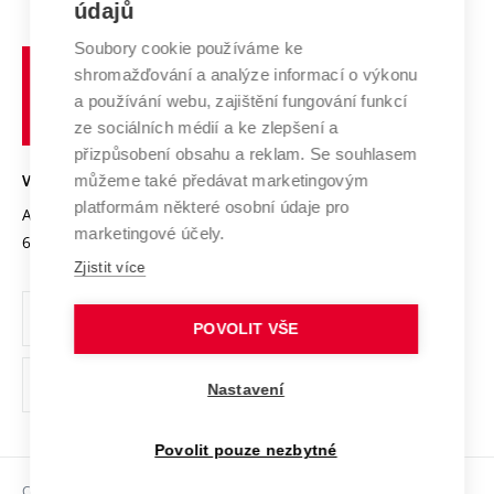
E-přihláška
údajů
Zahraniční spolupráce
Systém zajišťování kvality výzkumu
Profil univerzity
Soubory cookie používáme ke
Spolupráce se školami
Vysoké
Výzkumné infrastruktury
shromažďování a analýze informací o výkonu
Udržitelná univerzita
učení
Služby univerzity
Transfer znalostí
a používání webu, zajištění fungování funkcí
technické
Podnikavá univerzita / ContriBUTe
Mezinárodní dohody
ze sociálních médií a ke zlepšení a
Open Science
v
Bezpečná univerzita
přizpůsobení obsahu a reklam. Se souhlasem
Univerzitní sítě
Brně
Projekty
můžeme také předávat marketingovým
VYSOKÉ UČENÍ TECHNICKÉ V BRNĚ
Vyznamenání
platformám některé osobní údaje pro
Projekty ze strukturálních fondů
Antonínská 548/1
www.vut.cz
marketingové účely.
Organizační struktura
602 00 Brno
vut@vutbr.cz
Specifický výzkum
Zjistit více
Úřední deska
Ochrana osobních údajů
POVOLIT VŠE
(externí
Pracovní příležitosti
Nastavení
odkaz)
Podpora a rozvoj zaměstnanců a studujících
Povolit pouze nezbytné
Rovné příležitosti
Copyright © 2026 VUT
Sociální bezpečí