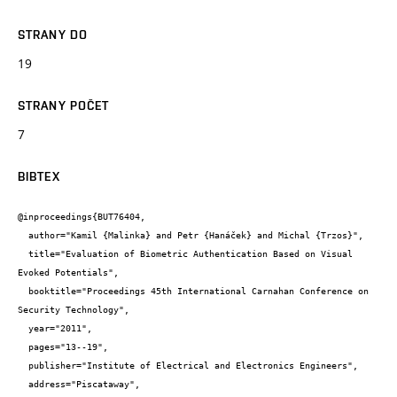
STRANY DO
19
STRANY POČET
7
BIBTEX
@inproceedings{BUT76404,

  author="Kamil {Malinka} and Petr {Hanáček} and Michal {Trzos}",

  title="Evaluation of Biometric Authentication Based on Visual 
Evoked Potentials",

  booktitle="Proceedings 45th International Carnahan Conference on 
Security Technology",

  year="2011",

  pages="13--19",

  publisher="Institute of Electrical and Electronics Engineers",

  address="Piscataway",
