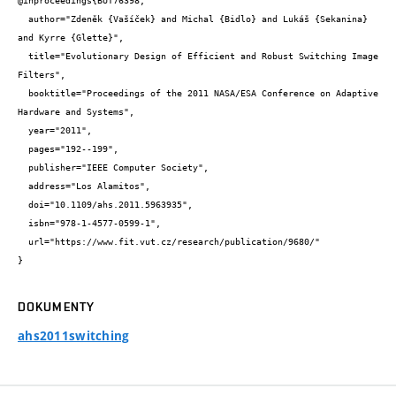
@inproceedings{BUT76398,

  author="Zdeněk {Vašíček} and Michal {Bidlo} and Lukáš {Sekanina} 
and Kyrre {Glette}",

  title="Evolutionary Design of Efficient and Robust Switching Image 
Filters",

  booktitle="Proceedings of the 2011 NASA/ESA Conference on Adaptive 
Hardware and Systems",

  year="2011",

  pages="192--199",

  publisher="IEEE Computer Society",

  address="Los Alamitos",

  doi="10.1109/ahs.2011.5963935",

  isbn="978-1-4577-0599-1",

  url="https://www.fit.vut.cz/research/publication/9680/"

}
DOKUMENTY
ahs2011switching