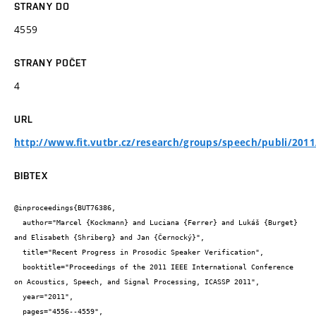
STRANY DO
4559
STRANY POČET
4
URL
http://www.fit.vutbr.cz/research/groups/speech/publi/201
BIBTEX
@inproceedings{BUT76386,

  author="Marcel {Kockmann} and Luciana {Ferrer} and Lukáš {Burget} 
and Elisabeth {Shriberg} and Jan {Černocký}",

  title="Recent Progress in Prosodic Speaker Verification",

  booktitle="Proceedings of the 2011 IEEE International Conference 
on Acoustics, Speech, and Signal Processing, ICASSP 2011",

  year="2011",

  pages="4556--4559",
