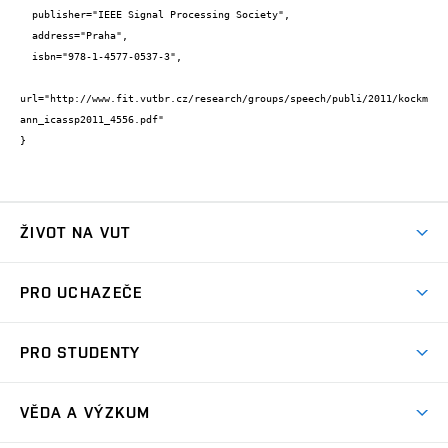
  publisher="IEEE Signal Processing Society",

  address="Praha",

  isbn="978-1-4577-0537-3",

url="http://www.fit.vutbr.cz/research/groups/speech/publi/2011/kockm
ann_icassp2011_4556.pdf"

}
ŽIVOT NA VUT
Atmosféra VUT
PRO UCHAZEČE
Prostory školy
Proč na VUT
Koleje
PRO STUDENTY
Studijní programy
Stravování
Předměty
Studijní předpisy
Studium a stáže v zahraničí
Stipendia
Dny otevřených dveří
VĚDA A VÝZKUM
Sport na VUT
(externí
Studijní programy
Poplatky za studium
Uznání zahraničního vzdělání
Knihovny
Aktivity pro juniory