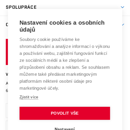
Studentský život
odkaz)
Věda a výzkum na VUT
Harmonogram akademického roku
Zpracování osobních údajů studentů
Sociální bezpečí
SPOLUPRÁCE
Celoživotní vzdělávání
Brno
Podpora excelence
Závěrečné práce
Studium bez bariér
Zpracování osobních údajů uchazečů o studium
Firemní spolupráce
Nastavení cookies a osobních
Mezinárodní vědecká rada
O UNIVERZITĚ
Doktorské studium
Podpora podnikání
E-přihláška
údajů
Zahraniční spolupráce
Systém zajišťování kvality výzkumu
Profil univerzity
Soubory cookie používáme ke
Spolupráce se školami
Vysoké
Výzkumné infrastruktury
shromažďování a analýze informací o výkonu
Udržitelná univerzita
učení
Služby univerzity
Transfer znalostí
a používání webu, zajištění fungování funkcí
technické
Podnikavá univerzita / ContriBUTe
Mezinárodní dohody
ze sociálních médií a ke zlepšení a
Open Science
v
Bezpečná univerzita
přizpůsobení obsahu a reklam. Se souhlasem
Univerzitní sítě
Brně
Projekty
můžeme také předávat marketingovým
VYSOKÉ UČENÍ TECHNICKÉ V BRNĚ
Vyznamenání
platformám některé osobní údaje pro
Projekty ze strukturálních fondů
Antonínská 548/1
www.vut.cz
marketingové účely.
Organizační struktura
602 00 Brno
vut@vutbr.cz
Specifický výzkum
Zjistit více
Úřední deska
Ochrana osobních údajů
POVOLIT VŠE
(externí
Pracovní příležitosti
Nastavení