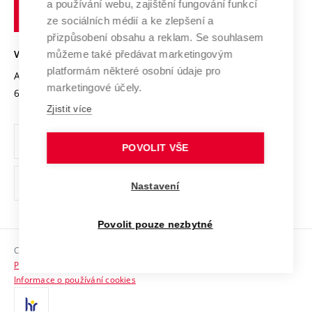
Transfer znalostí
a používání webu, zajištění fungování funkcí
technické
Podnikavá univerzita / ContriBUTe
Mezinárodní dohody
ze sociálních médií a ke zlepšení a
Open Science
v
Bezpečná univerzita
přizpůsobení obsahu a reklam. Se souhlasem
Univerzitní sítě
Brně
Projekty
můžeme také předávat marketingovým
VYSOKÉ UČENÍ TECHNICKÉ V BRNĚ
Vyznamenání
platformám některé osobní údaje pro
Projekty ze strukturálních fondů
Antonínská 548/1
www.vut.cz
marketingové účely.
Organizační struktura
602 00 Brno
vut@vutbr.cz
Specifický výzkum
Zjistit více
Úřední deska
Ochrana osobních údajů
POVOLIT VŠE
(externí
Pracovní příležitosti
Nastavení
odkaz)
Podpora a rozvoj zaměstnanců a studujících
Povolit pouze nezbytné
Rovné příležitosti
Copyright © 2026 VUT
Sociální bezpečí
Prohlášení o přístupnosti
HR Award
Informace o používání cookies