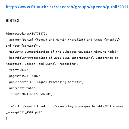
http://www.fit.vutbr.cz/research/groups/speech/publi/201
BIBTEX
@inproceedings{BUT76375,

  author="Daniel {Povey} and Martin {Karafiát} and Arnab {Ghoshal} 
and Petr {Schwarz}",

  title="A Symmetrization of the Subspace Gaussian Mixture Model",

  booktitle="Proceedings of 2011 IEEE International Conference on 
Acoustics, Speech, and Signal Processing",

  year="2011",

  pages="4504--4507",

  publisher="IEEE Signal Processing Society",

  address="Praha",

  isbn="978-1-4577-0537-3",

url="http://www.fit.vutbr.cz/research/groups/speech/publi/2011/povey
_icassp2011_4504.pdf"

}