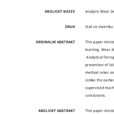
Analysis Wear De
ANGLICKÝ NÁZEV
Stať ve sborník
DRUH
This paper intro
ORIGINÁLNÍ ABSTRAKT
learning. Wear de
Analytical ferro
prevention of fa
method relies on 
Unlike the earlie
supervised machi
conclusions.
This paper intro
ANGLICKÝ ABSTRAKT