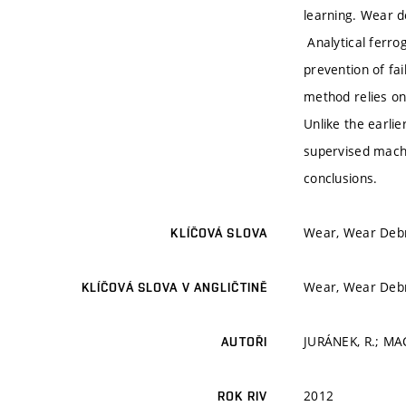
learning. Wear de
Analytical ferro
prevention of fa
method relies on 
Unlike the earlie
supervised machi
conclusions.
Wear, Wear Debri
KLÍČOVÁ SLOVA
Wear, Wear Debri
KLÍČOVÁ SLOVA V ANGLIČTINĚ
JURÁNEK, R.; MAC
AUTOŘI
2012
ROK RIV