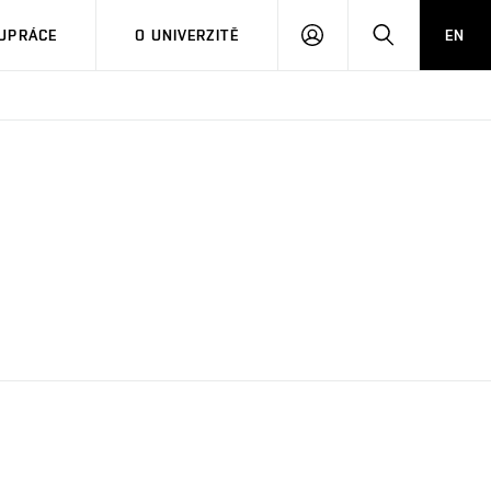
PŘIHLÁSIT
HLEDAT
UPRÁCE
O UNIVERZITĚ
EN
SE