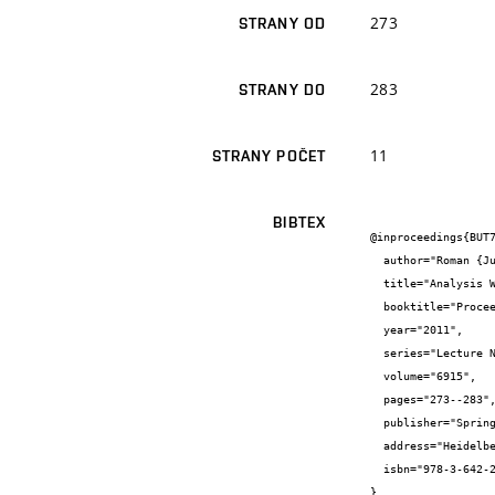
273
STRANY OD
283
STRANY DO
11
STRANY POČET
BIBTEX
@inproceedings{BUT7
  author="Roman {Juránek} and Stanislav {Machalík} and Pavel {Zemčík}",

  title="Analysis Wear Debris Through Classification",

  booktitle="Proceedings of Advanced Concepts of Inteligent Vision Systems (ACIVS 2011)",

  year="2011",

  series="Lecture Notes in Computer Science",

  volume="6915",

  pages="273--283",

  publisher="Springer Verlag",

  address="Heidelberg",

  isbn="978-3-642-23686-0"

}