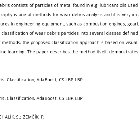
bris consists of particles of metal found in e.g. lubricant oils use
graphy is one of methods for wear debris analysis and it is very im
ilures in engineering equipment, such as combustion engines, gear
classification of wear debris particles into several classes defined 
r methods, the proposed classification approach is based on visual s
ne learning. The paper describes the method itself, demonstrates 
s, Classification, AdaBoost, CS-LBP, LBP
s, Classification, AdaBoost, CS-LBP, LBP
HALÍK, S.; ZEMČÍK, P.