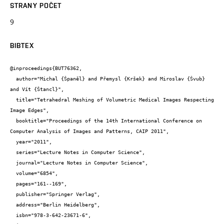
STRANY POČET
9
BIBTEX
@inproceedings{BUT76362,

  author="Michal {Španěl} and Přemysl {Kršek} and Miroslav {Švub} 
and Vít {Štancl}",

  title="Tetrahedral Meshing of Volumetric Medical Images Respecting 
Image Edges",

  booktitle="Proceedings of the 14th International Conference on 
Computer Analysis of Images and Patterns, CAIP 2011",

  year="2011",

  series="Lecture Notes in Computer Science",

  journal="Lecture Notes in Computer Science",

  volume="6854",

  pages="161--169",

  publisher="Springer Verlag",

  address="Berlin Heidelberg",

  isbn="978-3-642-23671-6",
