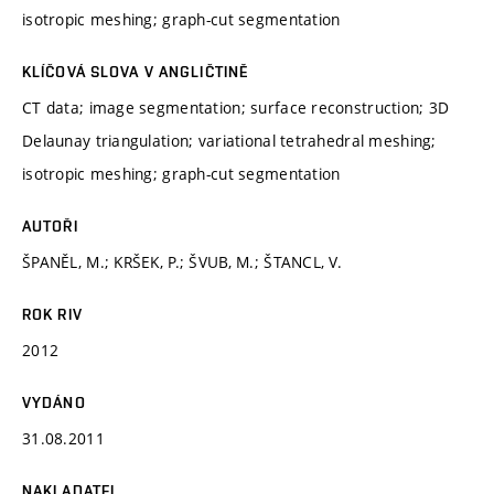
isotropic meshing; graph-cut segmentation
KLÍČOVÁ SLOVA V ANGLIČTINĚ
CT data; image segmentation; surface reconstruction; 3D
Delaunay triangulation; variational tetrahedral meshing;
isotropic meshing; graph-cut segmentation
AUTOŘI
ŠPANĚL, M.; KRŠEK, P.; ŠVUB, M.; ŠTANCL, V.
ROK RIV
2012
VYDÁNO
31.08.2011
NAKLADATEL