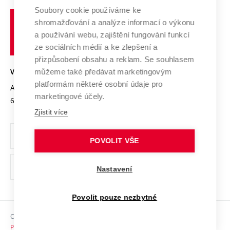
Profil univerzity
Soubory cookie používáme ke
Spolupráce se školami
Vysoké
Výzkumné infrastruktury
shromažďování a analýze informací o výkonu
Udržitelná univerzita
učení
Služby univerzity
Transfer znalostí
a používání webu, zajištění fungování funkcí
technické
Podnikavá univerzita / ContriBUTe
Mezinárodní dohody
ze sociálních médií a ke zlepšení a
Open Science
v
Bezpečná univerzita
přizpůsobení obsahu a reklam. Se souhlasem
Univerzitní sítě
Brně
Projekty
můžeme také předávat marketingovým
VYSOKÉ UČENÍ TECHNICKÉ V BRNĚ
Vyznamenání
platformám některé osobní údaje pro
Projekty ze strukturálních fondů
Antonínská 548/1
www.vut.cz
marketingové účely.
Organizační struktura
602 00 Brno
vut@vutbr.cz
Specifický výzkum
Zjistit více
Úřední deska
Ochrana osobních údajů
POVOLIT VŠE
(externí
Pracovní příležitosti
Nastavení
odkaz)
Podpora a rozvoj zaměstnanců a studujících
Povolit pouze nezbytné
Rovné příležitosti
Copyright © 2026 VUT
Sociální bezpečí
Prohlášení o přístupnosti