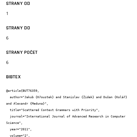
STRANY OD
1
STRANY DO
6
STRANY POČET
6
BIBTEX
@article{BUT76359,

  author="Jakub {Křoustek} and Stanislav {Židek} and Dušan {Kolář} 
and Alexandr {Meduna}",

  title="Scattered Context Grammars with Priority",

  journal="International Journal of Advanced Research in Computer 
Science",

  year="2011",

  volume="2",
