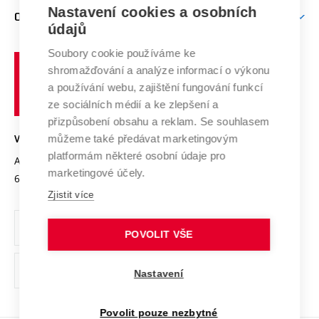
Zpracování osobních údajů uchazečů o studium
Firemní spolupráce
Nastavení cookies a osobních
Mezinárodní vědecká rada
O UNIVERZITĚ
Doktorské studium
Podpora podnikání
E-přihláška
údajů
Zahraniční spolupráce
Systém zajišťování kvality výzkumu
Profil univerzity
Soubory cookie používáme ke
Spolupráce se školami
Vysoké
Výzkumné infrastruktury
shromažďování a analýze informací o výkonu
Udržitelná univerzita
učení
Služby univerzity
Transfer znalostí
a používání webu, zajištění fungování funkcí
technické
Podnikavá univerzita / ContriBUTe
Mezinárodní dohody
ze sociálních médií a ke zlepšení a
Open Science
v
Bezpečná univerzita
přizpůsobení obsahu a reklam. Se souhlasem
Univerzitní sítě
Brně
Projekty
můžeme také předávat marketingovým
VYSOKÉ UČENÍ TECHNICKÉ V BRNĚ
Vyznamenání
platformám některé osobní údaje pro
Projekty ze strukturálních fondů
Antonínská 548/1
www.vut.cz
marketingové účely.
Organizační struktura
602 00 Brno
vut@vutbr.cz
Specifický výzkum
Zjistit více
Úřední deska
Ochrana osobních údajů
POVOLIT VŠE
(externí
Pracovní příležitosti
Nastavení
odkaz)
Podpora a rozvoj zaměstnanců a studujících
Povolit pouze nezbytné
Rovné příležitosti