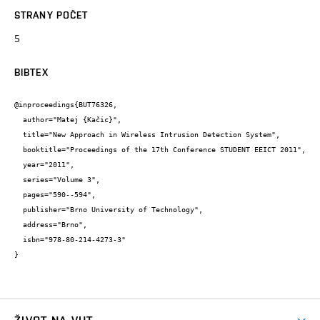
STRANY POČET
5
BIBTEX
@inproceedings{BUT76326,

  author="Matej {Kačic}",

  title="New Approach in Wireless Intrusion Detection System",

  booktitle="Proceedings of the 17th Conference STUDENT EEICT 2011",

  year="2011",

  series="Volume 3",

  pages="590--594",

  publisher="Brno University of Technology",

  address="Brno",

  isbn="978-80-214-4273-3"

}