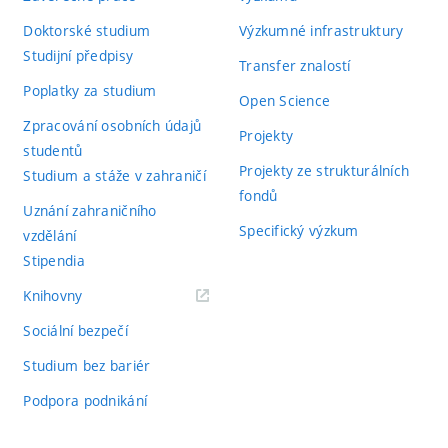
Doktorské studium
Výzkumné infrastruktury
Studijní předpisy
Transfer znalostí
Poplatky za studium
Open Science
Zpracování osobních údajů
Projekty
studentů
Projekty ze strukturálních
Studium a stáže v zahraničí
fondů
Uznání zahraničního
Specifický výzkum
vzdělání
Stipendia
(externí
Knihovny
odkaz)
Sociální bezpečí
Studium bez bariér
Podpora podnikání