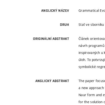
Grammatical Evo
ANGLICKÝ NÁZEV
Stať ve sborník
DRUH
Článek orientov
ORIGINÁLNÍ ABSTRAKT
návrh programů v
inspirovaných u 
úloh. To potvrzuj
symbolické regre
The paper focuse
ANGLICKÝ ABSTRAKT
a new approach 
Naur form and ev
for the solution