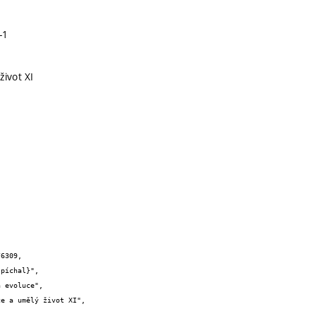
-1
život XI
6309,
