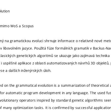
lution
u mimo WoS a Scopus
aný na gramatickou evoluci shrnuje informace o relativně nové me
 libovolném jazyce. Použitá fúze formálních gramatik v Backus-N
klasických genetických algoritmů se ukazuje jako zajímavá technika
í i uspěšné aplikace z oblasti automatizovaných návrhů 3D objektů, 
se a dalších inženýrských úloh.
d on the grammatical evolution is a summarization of theoretical 
for automatic program development in any language. The used fus
olutionary operators inspired by standard genetic algorithms see
 of many optimization tasks. It is confirmed by successful applicat