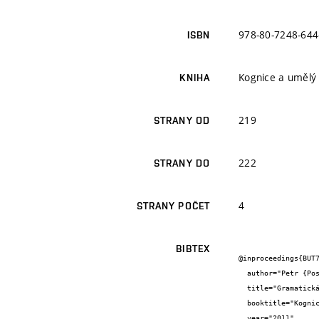
978-80-7248-644
ISBN
Kognice a umělý 
KNIHA
219
STRANY OD
222
STRANY DO
4
STRANY POČET
BIBTEX
@inproceedings{BUT7
  author="Petr {Pospíchal}",

  title="Gramatická evoluce",

  booktitle="Kognice a umělý život XI",

  year="2011",
