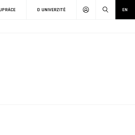
PŘIHLÁSIT
HLEDAT
UPRÁCE
O UNIVERZITĚ
EN
SE