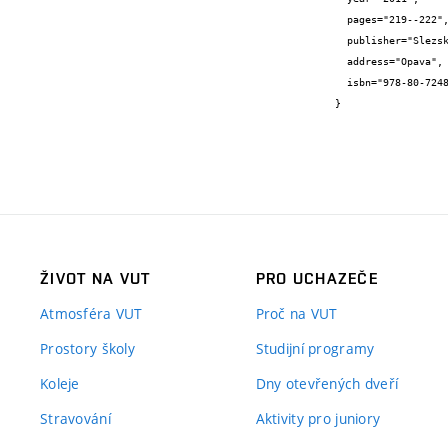
  pages="219--222",

  publisher="Slezská univerzita v Opavě",

  address="Opava",

  isbn="978-80-7248-644-1"

}
ŽIVOT NA VUT
PRO UCHAZEČE
Atmosféra VUT
Proč na VUT
Prostory školy
Studijní programy
Koleje
Dny otevřených dveří
Stravování
Aktivity pro juniory