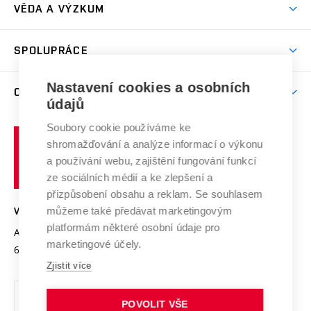
Dny otevřených dveří
VĚDA A VÝZKUM
Sport na VUT
(externí
Studijní programy
Poplatky za studium
Uznání zahraničního vzdělání
Knihovny
Aktivity pro juniory
Studentský život
odkaz)
Věda a výzkum na VUT
Harmonogram akademického roku
Zpracování osobních údajů studentů
Sociální bezpečí
SPOLUPRÁCE
Celoživotní vzdělávání
Brno
Podpora excelence
Závěrečné práce
Studium bez bariér
Zpracování osobních údajů uchazečů o studium
Firemní spolupráce
Nastavení cookies a osobních
Mezinárodní vědecká rada
O UNIVERZITĚ
Doktorské studium
Podpora podnikání
E-přihláška
údajů
Zahraniční spolupráce
Systém zajišťování kvality výzkumu
Profil univerzity
Soubory cookie používáme ke
Spolupráce se školami
Vysoké
Výzkumné infrastruktury
shromažďování a analýze informací o výkonu
Udržitelná univerzita
učení
Služby univerzity
Transfer znalostí
a používání webu, zajištění fungování funkcí
technické
Podnikavá univerzita / ContriBUTe
Mezinárodní dohody
ze sociálních médií a ke zlepšení a
Open Science
v
Bezpečná univerzita
přizpůsobení obsahu a reklam. Se souhlasem
Univerzitní sítě
Brně
Projekty
můžeme také předávat marketingovým
VYSOKÉ UČENÍ TECHNICKÉ V BRNĚ
Vyznamenání
platformám některé osobní údaje pro
Projekty ze strukturálních fondů
Antonínská 548/1
www.vut.cz
marketingové účely.
Organizační struktura
602 00 Brno
vut@vutbr.cz
Specifický výzkum
Zjistit více
Úřední deska
Ochrana osobních údajů
POVOLIT VŠE