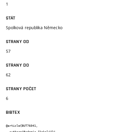
1
STÁT
Spolková republika Německo
STRANY OD
57
STRANY DO
62
STRANY POČET
6
BIBTEX
@article{BUT76041,

  author="Radomír {Sokolář}",
