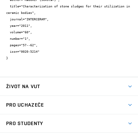
  title="Characterization of stone sludges for their utilization in 
ceramic bodies",

  journal="INTERCERAM",

  year="2011",

  volume="60",

  number="1",

  pages="57--62",

  issn="0020-5214"

}
ŽIVOT NA VUT
Atmosféra VUT
PRO UCHAZEČE
Prostory školy
Proč na VUT
Koleje
PRO STUDENTY
Studijní programy
Stravování
Předměty
Studijní předpisy
Studium a stáže v zahraničí
Stipendia