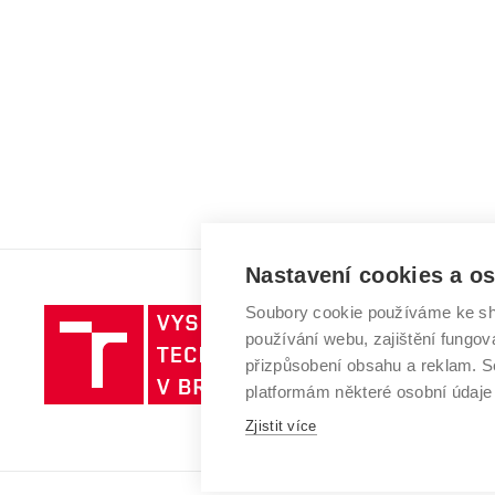
Nastavení cookies a o
Soubory cookie používáme ke sh
Vysoké
používání webu, zajištění fungová
učení
přizpůsobení obsahu a reklam.
technické
platformám některé osobní údaje
v
Brně
Zjistit více