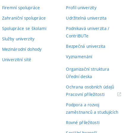
Firemní spolupráce
Profil univerzity
Zahraniční spolupráce
Udržitelná univerzita
Spolupráce se školami
Podnikavá univerzita /
ContriBUTe
Služby univerzity
Bezpečná univerzita
Mezinárodní dohody
Vyznamenání
Univerzitní sítě
Organizační struktura
Úřední deska
Ochrana osobních údajů
(externí
Pracovní příležitosti
odkaz)
Podpora a rozvoj
zaměstnanců a studujících
Rovné příležitosti
Sociální bezpečí