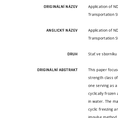
Application of N
ORIGINÁLNÍ NÁZEV
Transportation S
Application of N
ANGLICKÝ NÁZEV
Transportation S
Stať ve sborníku
DRUH
This paper focus
ORIGINÁLNÍ ABSTRAKT
strength class o
one serving as a
cyclically froze
in water. The ma
cyclic freezing a
impulse method