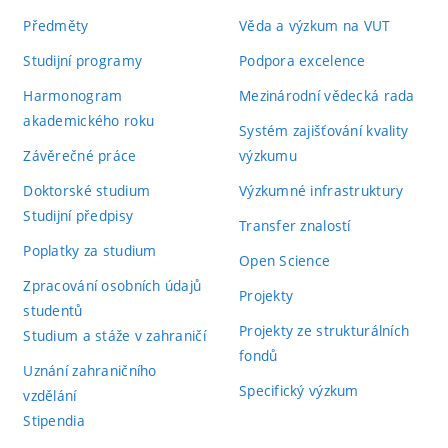
Předměty
Věda a výzkum na VUT
Studijní programy
Podpora excelence
Harmonogram
Mezinárodní vědecká rada
akademického roku
Systém zajišťování kvality
Závěrečné práce
výzkumu
Doktorské studium
Výzkumné infrastruktury
Studijní předpisy
Transfer znalostí
Poplatky za studium
Open Science
Zpracování osobních údajů
Projekty
studentů
Projekty ze strukturálních
Studium a stáže v zahraničí
fondů
Uznání zahraničního
Specifický výzkum
vzdělání
Stipendia