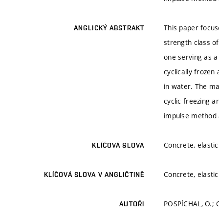
This paper focus
ANGLICKÝ ABSTRAKT
strength class o
one serving as a
cyclically froze
in water. The ma
cyclic freezing a
impulse method
Concrete, elasti
KLÍČOVÁ SLOVA
Concrete, elasti
KLÍČOVÁ SLOVA V ANGLIČTINĚ
POSPÍCHAL, O.; C
AUTOŘI