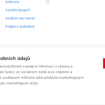
(externí
Knihovny
odkaz)
Sociální bezpečí
Studium bez bariér
Podpora podnikání
sobních údajů
romažďování a analýze informací o výkonu a
VYSOKÉ UČENÍ TECHNICKÉ V BRNĚ
ní funkcí ze sociálních médií a ke zlepšení a
Antonínská 548/1
www.vut.cz
 Se souhlasem můžeme také předávat marketingovým
602 00 Brno
vut@vutbr.cz
 pro marketingové účely.