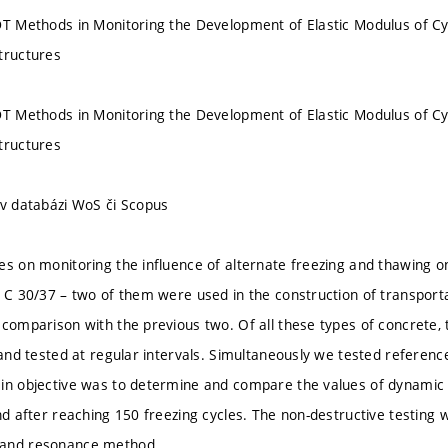
DT Methods in Monitoring the Development of Elastic Modulus of Cyc
tructures
DT Methods in Monitoring the Development of Elastic Modulus of Cyc
tructures
 v databázi WoS či Scopus
es on monitoring the influence of alternate freezing and thawing o
f C 30/37 – two of them were used in the construction of transporta
 comparison with the previous two. Of all these types of concrete
n and tested at regular intervals. Simultaneously we tested refere
in objective was to determine and compare the values of dynamic a
nd after reaching 150 freezing cycles. The non-destructive testing 
 and resonance method.