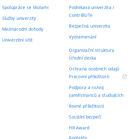
Spolupráce se školami
Podnikavá univerzita /
ContriBUTe
Služby univerzity
Bezpečná univerzita
Mezinárodní dohody
Vyznamenání
Univerzitní sítě
Organizační struktura
Úřední deska
Ochrana osobních údajů
(externí
Pracovní příležitosti
odkaz)
Podpora a rozvoj
zaměstnanců a studujících
Rovné příležitosti
Sociální bezpečí
HR Award
Kontakty