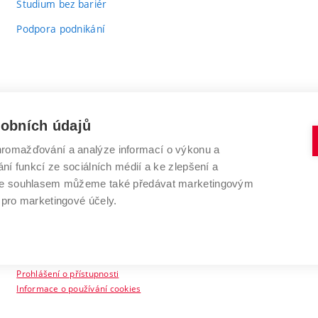
Studium bez bariér
Podpora podnikání
sobních údajů
romažďování a analýze informací o výkonu a
VYSOKÉ UČENÍ TECHNICKÉ V BRNĚ
ní funkcí ze sociálních médií a ke zlepšení a
Antonínská 548/1
www.vut.cz
 Se souhlasem můžeme také předávat marketingovým
602 00 Brno
vut@vutbr.cz
 pro marketingové účely.
Prohlášení o přístupnosti
Informace o používání cookies