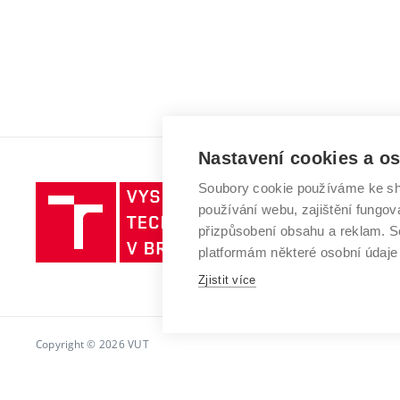
Nastavení cookies a o
Soubory cookie používáme ke sh
Vysoké
používání webu, zajištění fungová
učení
přizpůsobení obsahu a reklam.
technické
platformám některé osobní údaje
v
Zjistit více
Brně
Copyright © 2026 VUT