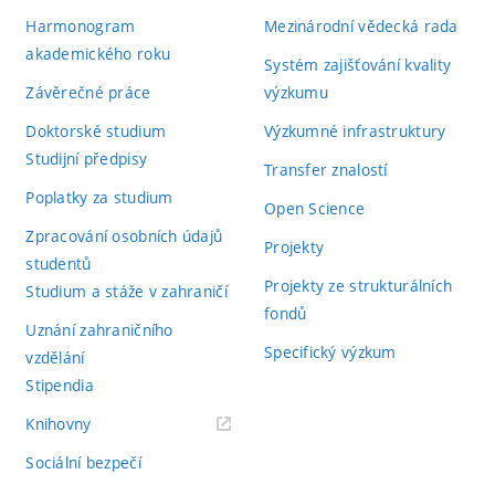
Harmonogram
Mezinárodní vědecká rada
akademického roku
Systém zajišťování kvality
Závěrečné práce
výzkumu
Doktorské studium
Výzkumné infrastruktury
Studijní předpisy
Transfer znalostí
Poplatky za studium
Open Science
Zpracování osobních údajů
Projekty
studentů
Projekty ze strukturálních
Studium a stáže v zahraničí
fondů
Uznání zahraničního
Specifický výzkum
vzdělání
Stipendia
(externí
Knihovny
odkaz)
Sociální bezpečí