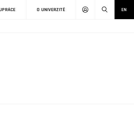
PŘIHLÁSIT
HLEDAT
UPRÁCE
O UNIVERZITĚ
EN
SE