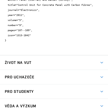
  title="Control Unit for Concrete Panel with Carbon Fibres",

  journal="Electronics",

  year="2011",

  volume="5",

  number="9",

  pages="107--109",

  issn="1313-1842"

}
ŽIVOT NA VUT
Atmosféra VUT
PRO UCHAZEČE
Prostory školy
Proč na VUT
Koleje
PRO STUDENTY
Studijní programy
Stravování
Předměty
Studijní předpisy
Studium a stáže v zahraničí
Stipendia
Dny otevřených dveří
VĚDA A VÝZKUM
Sport na VUT