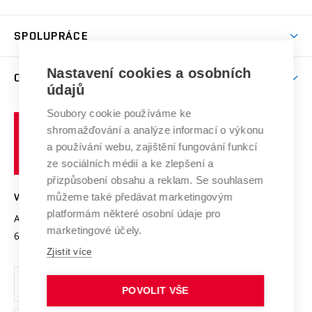
(externí
Studijní programy
Poplatky za studium
Uznání zahraničního vzdělání
Knihovny
Aktivity pro juniory
Studentský život
odkaz)
Věda a výzkum na VUT
Harmonogram akademického roku
Zpracování osobních údajů studentů
Sociální bezpečí
SPOLUPRÁCE
Celoživotní vzdělávání
Brno
Podpora excelence
Závěrečné práce
Studium bez bariér
Zpracování osobních údajů uchazečů o studium
Firemní spolupráce
Nastavení cookies a osobních
Mezinárodní vědecká rada
O UNIVERZITĚ
Doktorské studium
Podpora podnikání
E-přihláška
údajů
Zahraniční spolupráce
Systém zajišťování kvality výzkumu
Profil univerzity
Soubory cookie používáme ke
Spolupráce se školami
Vysoké
Výzkumné infrastruktury
shromažďování a analýze informací o výkonu
Udržitelná univerzita
učení
Služby univerzity
Transfer znalostí
a používání webu, zajištění fungování funkcí
technické
Podnikavá univerzita / ContriBUTe
Mezinárodní dohody
ze sociálních médií a ke zlepšení a
Open Science
v
Bezpečná univerzita
přizpůsobení obsahu a reklam. Se souhlasem
Univerzitní sítě
Brně
Projekty
můžeme také předávat marketingovým
VYSOKÉ UČENÍ TECHNICKÉ V BRNĚ
Vyznamenání
platformám některé osobní údaje pro
Projekty ze strukturálních fondů
Antonínská 548/1
www.vut.cz
marketingové účely.
Organizační struktura
602 00 Brno
vut@vutbr.cz
Specifický výzkum
Zjistit více
Úřední deska
Ochrana osobních údajů
POVOLIT VŠE