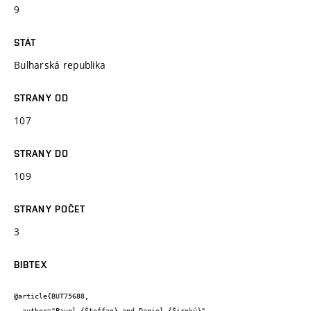
9
STÁT
Bulharská republika
STRANY OD
107
STRANY DO
109
STRANY POČET
3
BIBTEX
@article{BUT75688,

  author="Pavel {Šteffan} and Daniel {Široký}",
